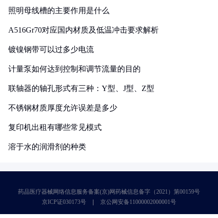
照明母线槽的主要作用是什么
A516Gr70对应国内材质及低温冲击要求解析
镀镍钢带可以过多少电流
计量泵如何达到控制和调节流量的目的
联轴器的轴孔形式有三种：Y型、J型、Z型
不锈钢材质厚度允许误差是多少
复印机出租有哪些常见模式
溶于水的润滑剂的种类
药品医疗器械网络信息服务备案(京)网药械信息备字（2021）第00159号
京ICP证030173号
京公网安备11000002000001号