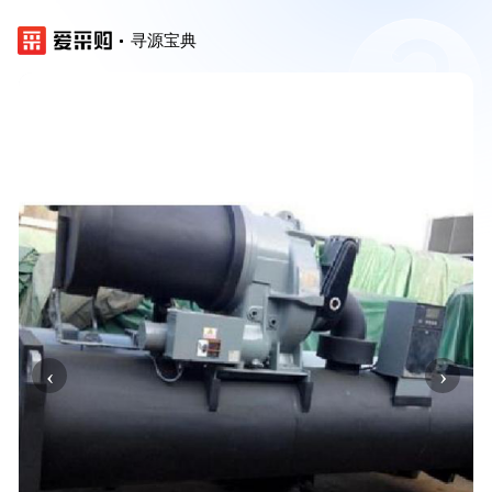
寻源宝典
‹
›