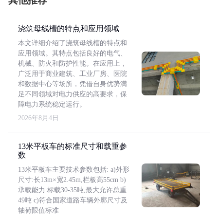
其他推荐
浇筑母线槽的特点和应用领域
本文详细介绍了浇筑母线槽的特点和
应用领域。其特点包括良好的电气、
机械、防火和防护性能。在应用上，
广泛用于商业建筑、工业厂房、医院
和数据中心等场所，凭借自身优势满
足不同领域对电力供应的高要求，保
障电力系统稳定运行。
2026年8月4日
13米平板车的标准尺寸和载重参
数
13米平板车主要技术参数包括: a)外形
尺寸:长13m×宽2.45m,栏板高55cm b)
承载能力:标载30-35吨,最大允许总重
49吨 c)符合国家道路车辆外廓尺寸及
轴荷限值标准