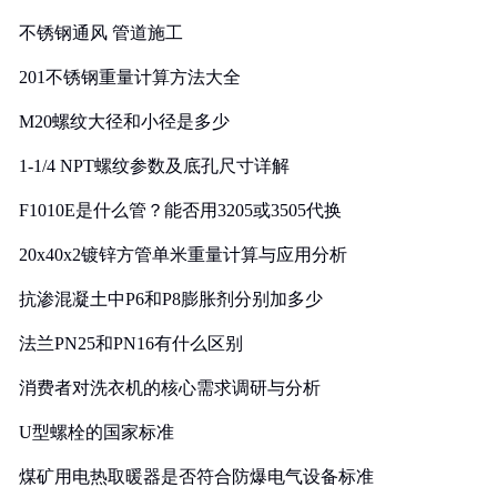
实践
不锈钢通风 管道施工
201不锈钢重量计算方法大全
M20螺纹大径和小径是多少
1-1/4 NPT螺纹参数及底孔尺寸详解
F1010E是什么管？能否用3205或3505代换
20x40x2镀锌方管单米重量计算与应用分析
抗渗混凝土中P6和P8膨胀剂分别加多少
法兰PN25和PN16有什么区别
消费者对洗衣机的核心需求调研与分析
U型螺栓的国家标准
煤矿用电热取暖器是否符合防爆电气设备标准