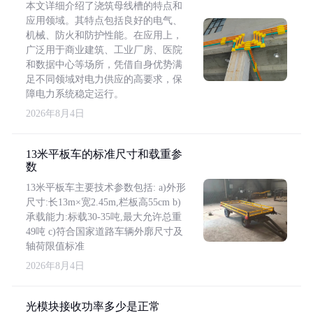
本文详细介绍了浇筑母线槽的特点和
应用领域。其特点包括良好的电气、
机械、防火和防护性能。在应用上，
广泛用于商业建筑、工业厂房、医院
和数据中心等场所，凭借自身优势满
足不同领域对电力供应的高要求，保
障电力系统稳定运行。
2026年8月4日
13米平板车的标准尺寸和载重参
数
13米平板车主要技术参数包括: a)外形
尺寸:长13m×宽2.45m,栏板高55cm b)
承载能力:标载30-35吨,最大允许总重
49吨 c)符合国家道路车辆外廓尺寸及
轴荷限值标准
2026年8月4日
光模块接收功率多少是正常