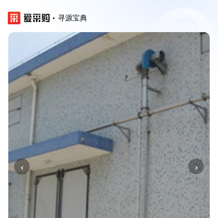
寻源宝典
‹
›