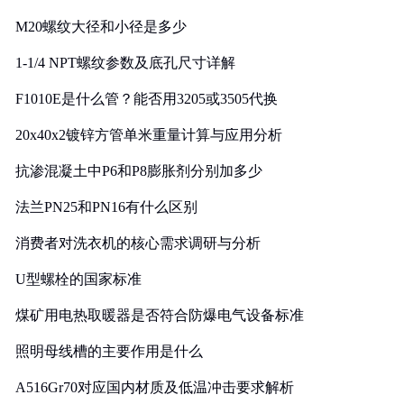
M20螺纹大径和小径是多少
1-1/4 NPT螺纹参数及底孔尺寸详解
F1010E是什么管？能否用3205或3505代换
20x40x2镀锌方管单米重量计算与应用分析
抗渗混凝土中P6和P8膨胀剂分别加多少
法兰PN25和PN16有什么区别
消费者对洗衣机的核心需求调研与分析
U型螺栓的国家标准
煤矿用电热取暖器是否符合防爆电气设备标准
照明母线槽的主要作用是什么
A516Gr70对应国内材质及低温冲击要求解析