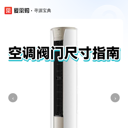
寻源宝典
‹
›