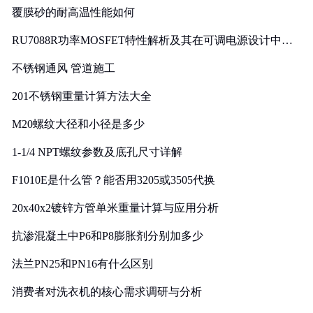
覆膜砂的耐高温性能如何
RU7088R功率MOSFET特性解析及其在可调电源设计中的
实践
不锈钢通风 管道施工
201不锈钢重量计算方法大全
M20螺纹大径和小径是多少
1-1/4 NPT螺纹参数及底孔尺寸详解
F1010E是什么管？能否用3205或3505代换
20x40x2镀锌方管单米重量计算与应用分析
抗渗混凝土中P6和P8膨胀剂分别加多少
法兰PN25和PN16有什么区别
消费者对洗衣机的核心需求调研与分析