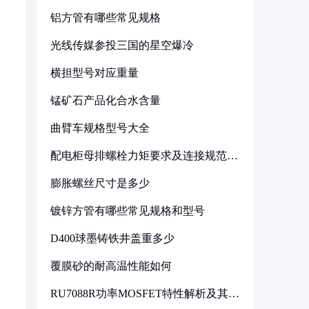
铝方管有哪些常见规格
光线传媒参投三国的星空爆冷
横担型号对应重量
锰矿石产品化合水含量
曲臂车规格型号大全
配电柜母排螺栓力矩要求及连接规范详
解
膨胀螺丝尺寸是多少
镀锌方管有哪些常见规格和型号
D400球墨铸铁井盖重多少
覆膜砂的耐高温性能如何
RU7088R功率MOSFET特性解析及其在
可调电源设计中的实践