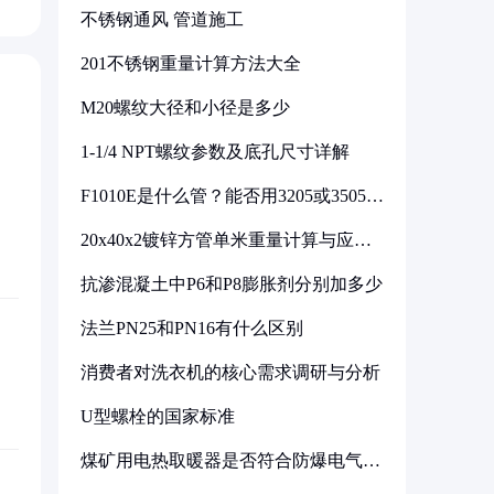
不锈钢通风 管道施工
201不锈钢重量计算方法大全
M20螺纹大径和小径是多少
1-1/4 NPT螺纹参数及底孔尺寸详解
F1010E是什么管？能否用3205或3505代
换
20x40x2镀锌方管单米重量计算与应用
分析
抗渗混凝土中P6和P8膨胀剂分别加多少
法兰PN25和PN16有什么区别
消费者对洗衣机的核心需求调研与分析
U型螺栓的国家标准
煤矿用电热取暖器是否符合防爆电气设
备标准