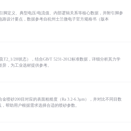
括各引脚定义、典型电压/电流值、内部逻辑关系等核心数据，并附引脚参
电路设计要点，数据参考自杭州士兰微电子官方规格书（版本
_1/2H状态），结合GB/T 5231-2012标准数据，详细分析其力学
差异，为工业选材提供参考。
砂200目对应的表面粗糙度（Ra 3.2-6.3μm），并对比不同目数
业实践，帮助用户根据需求选择合适的喷砂参数。