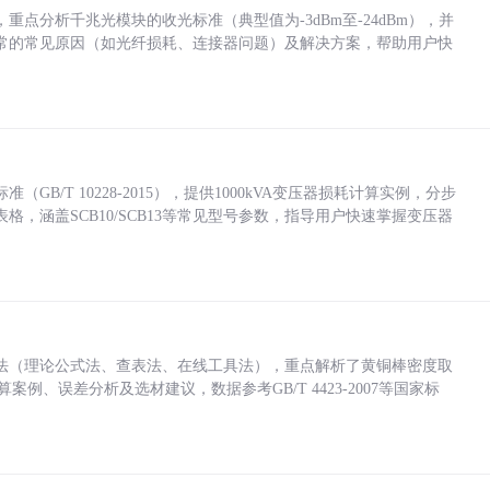
点分析千兆光模块的收光标准（典型值为-3dBm至-24dBm），并
常的常见原因（如光纤损耗、连接器问题）及解决方案，帮助用户快
/T 10228-2015），提供1000kVA变压器损耗计算实例，分步
，涵盖SCB10/SCB13等常见型号参数，指导用户快速掌握变压器
法（理论公式法、查表法、在线工具法），重点解析了黄铜棒密度取
计算案例、误差分析及选材建议，数据参考GB/T 4423-2007等国家标