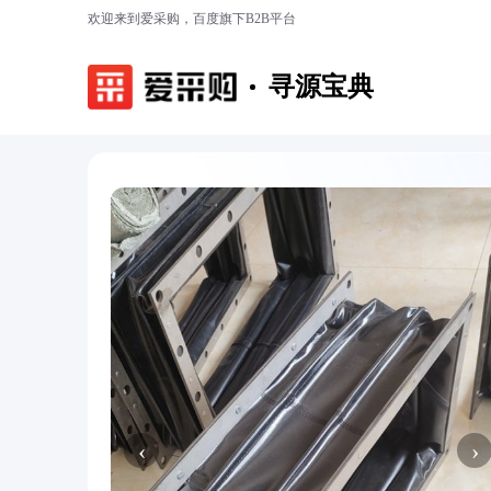
欢迎来到爱采购，百度旗下B2B平台
寻源宝典
‹
›