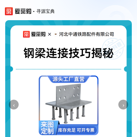
寻源宝典
‹
›