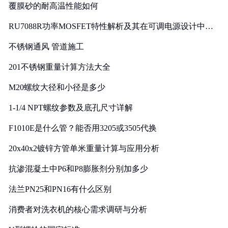
覆膜砂的耐高温性能如何
RU7088R功率MOSFET特性解析及其在可调电源设计中的
实践
不锈钢通风 管道施工
201不锈钢重量计算方法大全
M20螺纹大径和小径是多少
1-1/4 NPT螺纹参数及底孔尺寸详解
F1010E是什么管？能否用3205或3505代换
20x40x2镀锌方管单米重量计算与应用分析
抗渗混凝土中P6和P8膨胀剂分别加多少
法兰PN25和PN16有什么区别
消费者对洗衣机的核心需求调研与分析