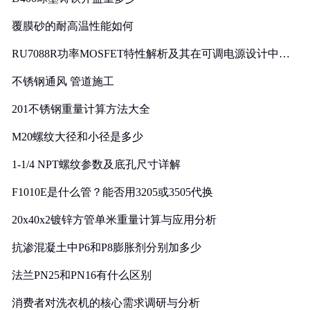
覆膜砂的耐高温性能如何
RU7088R功率MOSFET特性解析及其在可调电源设计中的
实践
不锈钢通风 管道施工
201不锈钢重量计算方法大全
M20螺纹大径和小径是多少
1-1/4 NPT螺纹参数及底孔尺寸详解
F1010E是什么管？能否用3205或3505代换
20x40x2镀锌方管单米重量计算与应用分析
抗渗混凝土中P6和P8膨胀剂分别加多少
法兰PN25和PN16有什么区别
消费者对洗衣机的核心需求调研与分析