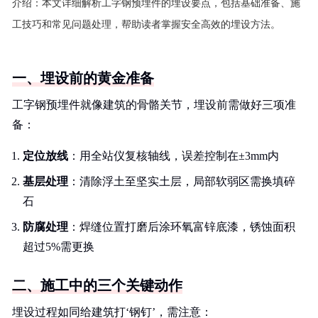
介绍：
本文详细解析工字钢预埋件的埋设要点，包括基础准备、施
工技巧和常见问题处理，帮助读者掌握安全高效的埋设方法。
一、埋设前的黄金准备
工字钢预埋件就像建筑的骨骼关节，埋设前需做好三项准
备：
定位放线
：用全站仪复核轴线，误差控制在±3mm内
基层处理
：清除浮土至坚实土层，局部软弱区需换填碎
石
防腐处理
：焊缝位置打磨后涂环氧富锌底漆，锈蚀面积
超过5%需更换
二、施工中的三个关键动作
埋设过程如同给建筑打‘钢钉’，需注意：