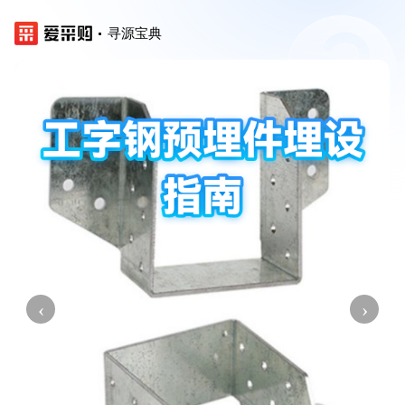
寻源宝典
‹
›