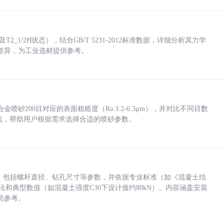
_1/2H状态），结合GB/T 5231-2012标准数据，详细分析其力学
差异，为工业选材提供参考。
砂200目对应的表面粗糙度（Ra 3.2-6.3μm），并对比不同目数
业实践，帮助用户根据需求选择合适的喷砂参数。
力，包括螺杆直径、钻孔尺寸等参数，并依据专业标准（如《混凝土结
方法和典型数值（如混凝土强度C30下设计值约80kN）。内容涵盖安装
员参考。