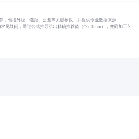
底孔计算，包括外径、螺距、公差等关键参数，并提供专业数据来源
孔尺寸的常见疑问，通过公式推导给出精确推荐值（Φ5.18mm），并附加工艺
药品医疗器械网络信息服务备案(京)网药械信息备字（2021）第00159号
京ICP证030173号
京公网安备11000002000001号