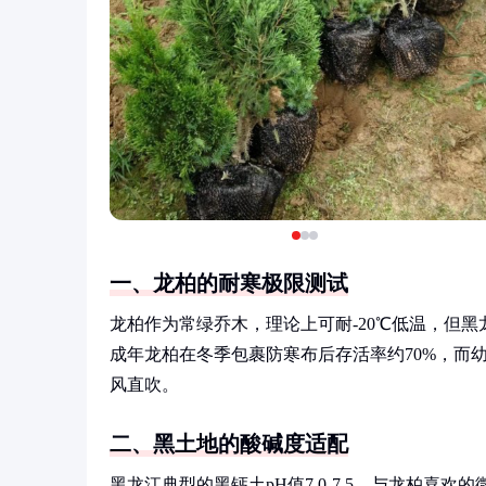
一、龙柏的耐寒极限测试
龙柏作为常绿乔木，理论上可耐-20℃低温，但黑
成年龙柏在冬季包裹防寒布后存活率约70%，而
风直吹。
二、黑土地的酸碱度适配
黑龙江典型的黑钙土pH值7.0-7.5，与龙柏喜欢