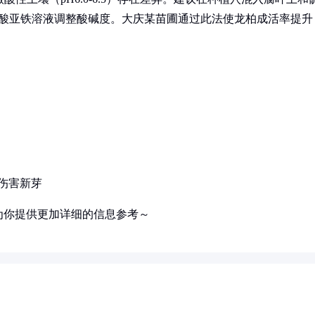
施硫酸亚铁溶液调整酸碱度。大庆某苗圃通过此法使龙柏成活率提升
伤害新芽
为你提供更加详细的信息参考～