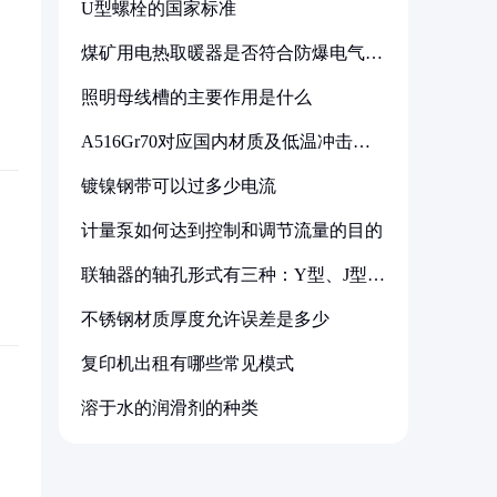
U型螺栓的国家标准
煤矿用电热取暖器是否符合防爆电气设
备标准
照明母线槽的主要作用是什么
A516Gr70对应国内材质及低温冲击要
求解析
镀镍钢带可以过多少电流
计量泵如何达到控制和调节流量的目的
联轴器的轴孔形式有三种：Y型、J型、
Z型
不锈钢材质厚度允许误差是多少
复印机出租有哪些常见模式
溶于水的润滑剂的种类