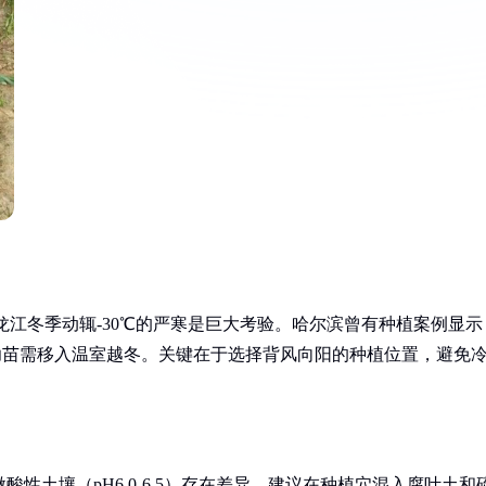
龙江冬季动辄-30℃的严寒是巨大考验。哈尔滨曾有种植案例显示
幼苗需移入温室越冬。关键在于选择背风向阳的种植位置，避免
的微酸性土壤（pH6.0-6.5）存在差异。建议在种植穴混入腐叶土和