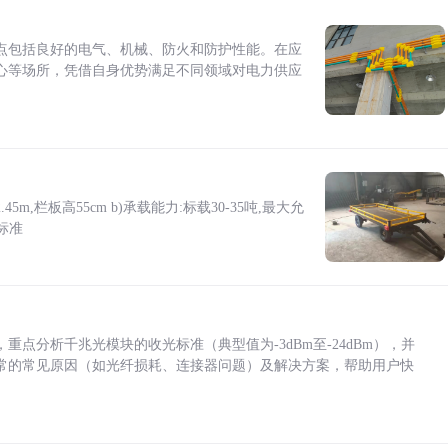
点包括良好的电气、机械、防火和防护性能。在应
心等场所，凭借自身优势满足不同领域对电力供应
5m,栏板高55cm b)承载能力:标载30-35吨,最大允
标准
点分析千兆光模块的收光标准（典型值为-3dBm至-24dBm），并
常的常见原因（如光纤损耗、连接器问题）及解决方案，帮助用户快