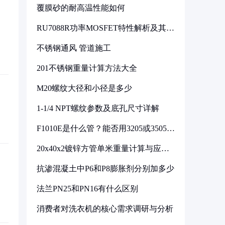
覆膜砂的耐高温性能如何
RU7088R功率MOSFET特性解析及其在
可调电源设计中的实践
不锈钢通风 管道施工
201不锈钢重量计算方法大全
M20螺纹大径和小径是多少
1-1/4 NPT螺纹参数及底孔尺寸详解
F1010E是什么管？能否用3205或3505代
换
20x40x2镀锌方管单米重量计算与应用
分析
抗渗混凝土中P6和P8膨胀剂分别加多少
法兰PN25和PN16有什么区别
消费者对洗衣机的核心需求调研与分析