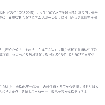
/T 10228-2015），提供1000kVA变压器损耗计算实例，分步
，涵盖SCB10/SCB13等常见型号参数，指导用户快速掌握变压器
法（理论公式法、查表法、在线工具法），重点解析了黄铜棒密度取
计算案例、误差分析及选材建议，数据参考GB/T 4423-2007等国家标
括各引脚定义、典型电压/电流值、内部逻辑关系等核心数据，并附引脚参
电路设计要点，数据参考自杭州士兰微电子官方规格书（版本