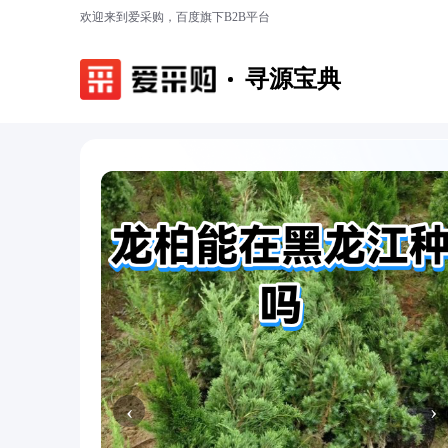
欢迎来到爱采购，百度旗下B2B平台
寻源宝典
‹
›