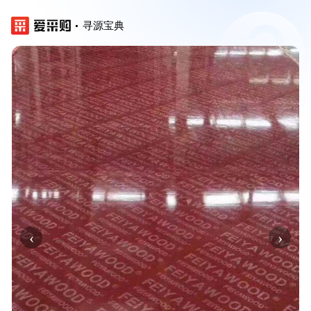
寻源宝典
‹
›