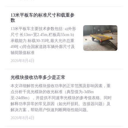
13米平板车的标准尺寸和载重参
数
13米平板车主要技术参数包括: a)外形
尺寸:长13m×宽2.45m,栏板高55cm b)
承载能力:标载30-35吨,最大允许总重
49吨 c)符合国家道路车辆外廓尺寸及
轴荷限值标准
2026年8月4日
光模块接收功率多少是正常
本文详细解答光模块接收功率的正常范围及影响因素，重
点分析千兆光模块的收光标准（典型值为-3dBm
至-24dBm），并提供不同速率光模块的参考值表格。同时
解释功率异常的常见原因（如光纤损耗、连接器问题）及
解决方案，帮助用户快速判断网络性能问题。
2026年8月4日