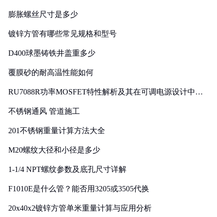
膨胀螺丝尺寸是多少
镀锌方管有哪些常见规格和型号
D400球墨铸铁井盖重多少
覆膜砂的耐高温性能如何
RU7088R功率MOSFET特性解析及其在可调电源设计中的
实践
不锈钢通风 管道施工
201不锈钢重量计算方法大全
M20螺纹大径和小径是多少
1-1/4 NPT螺纹参数及底孔尺寸详解
F1010E是什么管？能否用3205或3505代换
20x40x2镀锌方管单米重量计算与应用分析