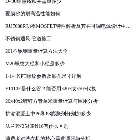
D400球墨铸铁井盖重多少
覆膜砂的耐高温性能如何
RU7088R功率MOSFET特性解析及其在可调电源设计中的
实践
不锈钢通风 管道施工
201不锈钢重量计算方法大全
M20螺纹大径和小径是多少
1-1/4 NPT螺纹参数及底孔尺寸详解
F1010E是什么管？能否用3205或3505代换
20x40x2镀锌方管单米重量计算与应用分析
抗渗混凝土中P6和P8膨胀剂分别加多少
法兰PN25和PN16有什么区别
消费者对洗衣机的核心需求调研与分析