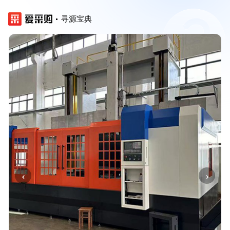
寻源宝典
‹
›