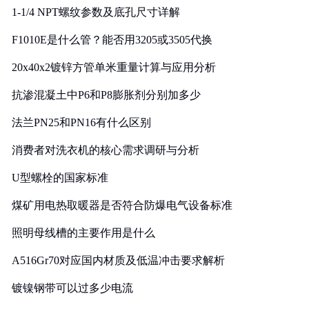
1-1/4 NPT螺纹参数及底孔尺寸详解
F1010E是什么管？能否用3205或3505代换
20x40x2镀锌方管单米重量计算与应用分析
抗渗混凝土中P6和P8膨胀剂分别加多少
法兰PN25和PN16有什么区别
消费者对洗衣机的核心需求调研与分析
U型螺栓的国家标准
煤矿用电热取暖器是否符合防爆电气设备标准
照明母线槽的主要作用是什么
A516Gr70对应国内材质及低温冲击要求解析
镀镍钢带可以过多少电流