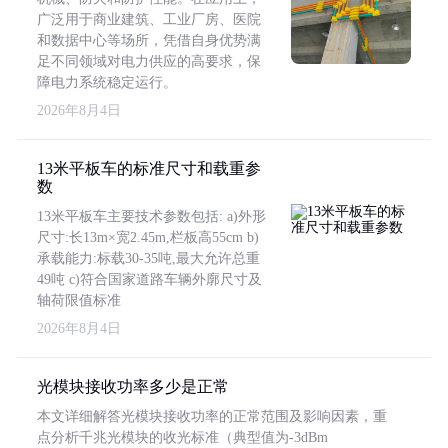
广泛用于商业建筑、工业厂房、医院
和数据中心等场所，凭借自身优势满
足不同领域对电力供应的高要求，保
障电力系统稳定运行。
2026年8月4日
13米平板车的标准尺寸和载重参
数
13米平板车主要技术参数包括: a)外形
尺寸:长13m×宽2.45m,栏板高55cm b)
承载能力:标载30-35吨,最大允许总重
49吨 c)符合国家道路车辆外廓尺寸及
轴荷限值标准
2026年8月4日
光模块接收功率多少是正常
本文详细解答光模块接收功率的正常范围及影响因素，重
点分析千兆光模块的收光标准（典型值为-3dBm