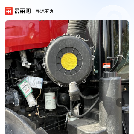
寻源宝典
‹
›