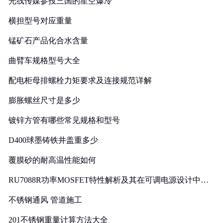
光线传媒参投三国的星空爆冷
横担型号对应重量
锰矿石产品化合水含量
曲臂车规格型号大全
配电柜母排螺栓力矩要求及连接规范详解
膨胀螺丝尺寸是多少
镀锌方管有哪些常见规格和型号
D400球墨铸铁井盖重多少
覆膜砂的耐高温性能如何
RU7088R功率MOSFET特性解析及其在可调电源设计中的
实践
不锈钢通风 管道施工
201不锈钢重量计算方法大全