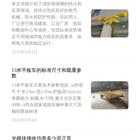
本文详细介绍了浇筑母线槽的特点和
应用领域。其特点包括良好的电气、
机械、防火和防护性能。在应用上，
广泛用于商业建筑、工业厂房、医院
和数据中心等场所，凭借自身优势满
足不同领域对电力供应的高要求，保
障电力系统稳定运行。
2026年8月4日
13米平板车的标准尺寸和载重参
数
13米平板车主要技术参数包括: a)外形
尺寸:长13m×宽2.45m,栏板高55cm b)
承载能力:标载30-35吨,最大允许总重
49吨 c)符合国家道路车辆外廓尺寸及
轴荷限值标准
2026年8月4日
光模块接收功率多少是正常