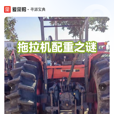
寻源宝典
‹
›