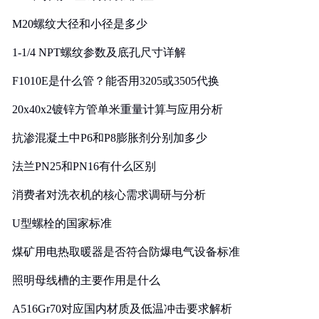
M20螺纹大径和小径是多少
1-1/4 NPT螺纹参数及底孔尺寸详解
F1010E是什么管？能否用3205或3505代换
20x40x2镀锌方管单米重量计算与应用分析
抗渗混凝土中P6和P8膨胀剂分别加多少
法兰PN25和PN16有什么区别
消费者对洗衣机的核心需求调研与分析
U型螺栓的国家标准
煤矿用电热取暖器是否符合防爆电气设备标准
照明母线槽的主要作用是什么
A516Gr70对应国内材质及低温冲击要求解析