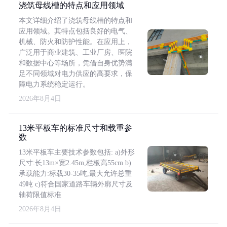
浇筑母线槽的特点和应用领域
本文详细介绍了浇筑母线槽的特点和
应用领域。其特点包括良好的电气、
机械、防火和防护性能。在应用上，
广泛用于商业建筑、工业厂房、医院
和数据中心等场所，凭借自身优势满
足不同领域对电力供应的高要求，保
障电力系统稳定运行。
2026年8月4日
13米平板车的标准尺寸和载重参
数
13米平板车主要技术参数包括: a)外形
尺寸:长13m×宽2.45m,栏板高55cm b)
承载能力:标载30-35吨,最大允许总重
49吨 c)符合国家道路车辆外廓尺寸及
轴荷限值标准
2026年8月4日