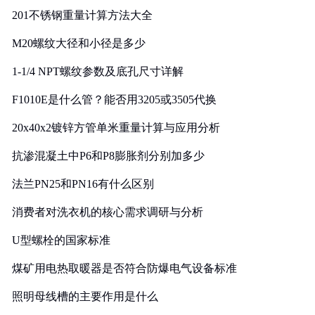
201不锈钢重量计算方法大全
M20螺纹大径和小径是多少
1-1/4 NPT螺纹参数及底孔尺寸详解
F1010E是什么管？能否用3205或3505代换
20x40x2镀锌方管单米重量计算与应用分析
抗渗混凝土中P6和P8膨胀剂分别加多少
法兰PN25和PN16有什么区别
消费者对洗衣机的核心需求调研与分析
U型螺栓的国家标准
煤矿用电热取暖器是否符合防爆电气设备标准
照明母线槽的主要作用是什么