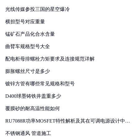
光线传媒参投三国的星空爆冷
横担型号对应重量
锰矿石产品化合水含量
曲臂车规格型号大全
配电柜母排螺栓力矩要求及连接规范详解
膨胀螺丝尺寸是多少
镀锌方管有哪些常见规格和型号
D400球墨铸铁井盖重多少
覆膜砂的耐高温性能如何
RU7088R功率MOSFET特性解析及其在可调电源设计中的
实践
不锈钢通风 管道施工