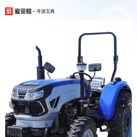
寻源宝典
‹
›