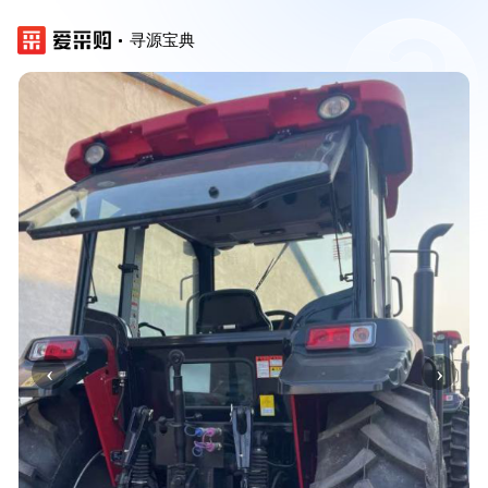
寻源宝典
‹
›