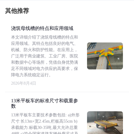
其他推荐
浇筑母线槽的特点和应用领域
本文详细介绍了浇筑母线槽的特点和
应用领域。其特点包括良好的电气、
机械、防火和防护性能。在应用上，
广泛用于商业建筑、工业厂房、医院
和数据中心等场所，凭借自身优势满
足不同领域对电力供应的高要求，保
障电力系统稳定运行。
2026年8月4日
13米平板车的标准尺寸和载重参
数
13米平板车主要技术参数包括: a)外形
尺寸:长13m×宽2.45m,栏板高55cm b)
承载能力:标载30-35吨,最大允许总重
49吨 c)符合国家道路车辆外廓尺寸及