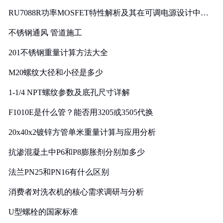
RU7088R功率MOSFET特性解析及其在可调电源设计中的
实践
不锈钢通风 管道施工
201不锈钢重量计算方法大全
M20螺纹大径和小径是多少
1-1/4 NPT螺纹参数及底孔尺寸详解
F1010E是什么管？能否用3205或3505代换
20x40x2镀锌方管单米重量计算与应用分析
抗渗混凝土中P6和P8膨胀剂分别加多少
法兰PN25和PN16有什么区别
消费者对洗衣机的核心需求调研与分析
U型螺栓的国家标准