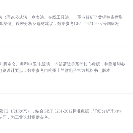
法（理论公式法、查表法、在线工具法），重点解析了黄铜棒密度取
计算案例、误差分析及选材建议，数据参考GB/T 4423-2007等国家标
括各引脚定义、典型电压/电流值、内部逻辑关系等核心数据，并附引脚参
电路设计要点，数据参考自杭州士兰微电子官方规格书（版本
_1/2H状态），结合GB/T 5231-2012标准数据，详细分析其力学
差异，为工业选材提供参考。