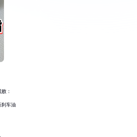
成败：
新刹车油