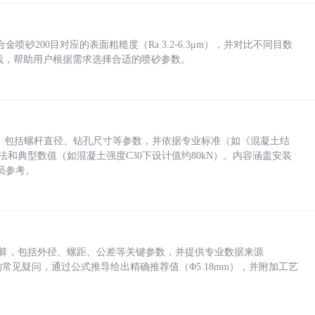
砂200目对应的表面粗糙度（Ra 3.2-6.3μm），并对比不同目数
业实践，帮助用户根据需求选择合适的喷砂参数。
力，包括螺杆直径、钻孔尺寸等参数，并依据专业标准（如《混凝土结
方法和典型数值（如混凝土强度C30下设计值约80kN）。内容涵盖安装
员参考。
底孔计算，包括外径、螺距、公差等关键参数，并提供专业数据来源
孔尺寸的常见疑问，通过公式推导给出精确推荐值（Φ5.18mm），并附加工艺