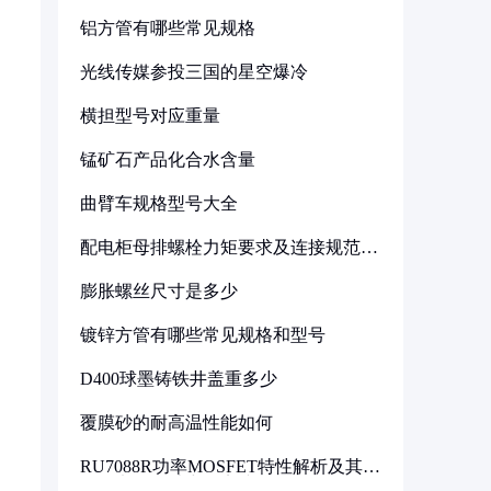
铝方管有哪些常见规格
光线传媒参投三国的星空爆冷
横担型号对应重量
锰矿石产品化合水含量
曲臂车规格型号大全
配电柜母排螺栓力矩要求及连接规范详
解
膨胀螺丝尺寸是多少
镀锌方管有哪些常见规格和型号
D400球墨铸铁井盖重多少
覆膜砂的耐高温性能如何
RU7088R功率MOSFET特性解析及其在
可调电源设计中的实践