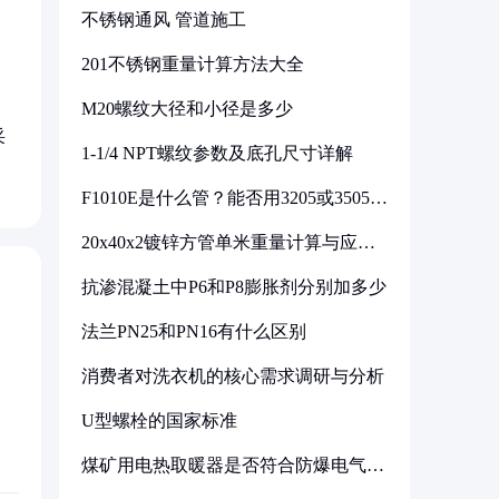
不锈钢通风 管道施工
201不锈钢重量计算方法大全
M20螺纹大径和小径是多少
采
1-1/4 NPT螺纹参数及底孔尺寸详解
F1010E是什么管？能否用3205或3505代
换
20x40x2镀锌方管单米重量计算与应用
分析
抗渗混凝土中P6和P8膨胀剂分别加多少
法兰PN25和PN16有什么区别
消费者对洗衣机的核心需求调研与分析
U型螺栓的国家标准
煤矿用电热取暖器是否符合防爆电气设
备标准