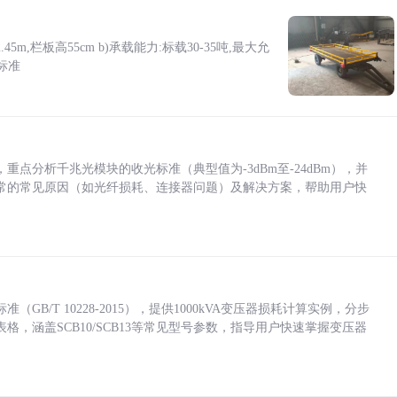
5m,栏板高55cm b)承载能力:标载30-35吨,最大允
标准
点分析千兆光模块的收光标准（典型值为-3dBm至-24dBm），并
常的常见原因（如光纤损耗、连接器问题）及解决方案，帮助用户快
/T 10228-2015），提供1000kVA变压器损耗计算实例，分步
，涵盖SCB10/SCB13等常见型号参数，指导用户快速掌握变压器