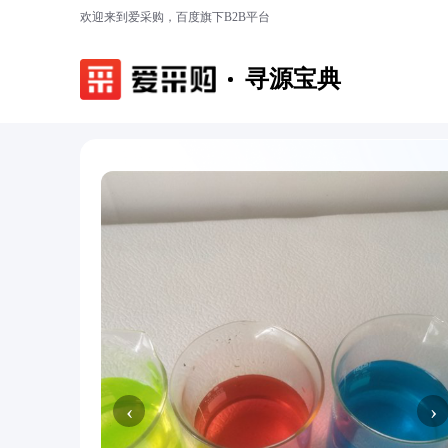
欢迎来到爱采购，百度旗下B2B平台
寻源宝典
‹
›