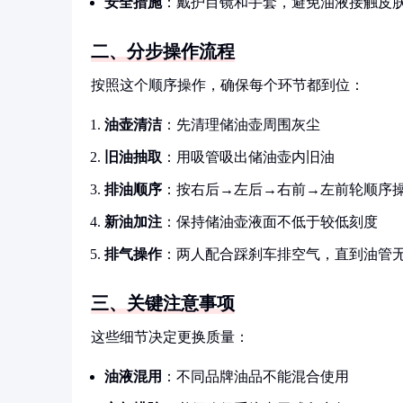
安全措施
：戴护目镜和手套，避免油液接触皮
二、分步操作流程
按照这个顺序操作，确保每个环节都到位：
油壶清洁
：先清理储油壶周围灰尘
旧油抽取
：用吸管吸出储油壶内旧油
排油顺序
：按右后→左后→右前→左前轮顺序
新油加注
：保持储油壶液面不低于较低刻度
排气操作
：两人配合踩刹车排空气，直到油管
三、关键注意事项
这些细节决定更换质量：
油液混用
：不同品牌油品不能混合使用