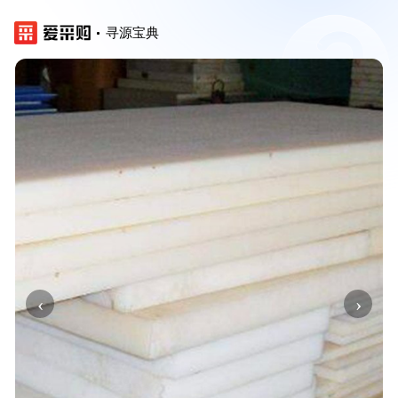
寻源宝典
‹
›