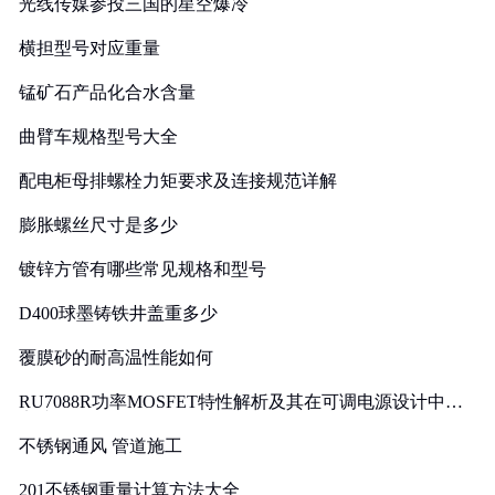
光线传媒参投三国的星空爆冷
横担型号对应重量
锰矿石产品化合水含量
曲臂车规格型号大全
配电柜母排螺栓力矩要求及连接规范详解
膨胀螺丝尺寸是多少
镀锌方管有哪些常见规格和型号
D400球墨铸铁井盖重多少
覆膜砂的耐高温性能如何
RU7088R功率MOSFET特性解析及其在可调电源设计中的
实践
不锈钢通风 管道施工
201不锈钢重量计算方法大全