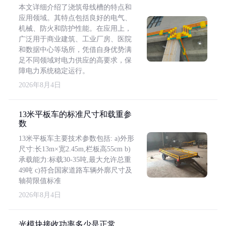
本文详细介绍了浇筑母线槽的特点和
应用领域。其特点包括良好的电气、
机械、防火和防护性能。在应用上，
广泛用于商业建筑、工业厂房、医院
和数据中心等场所，凭借自身优势满
足不同领域对电力供应的高要求，保
障电力系统稳定运行。
2026年8月4日
13米平板车的标准尺寸和载重参
数
13米平板车主要技术参数包括: a)外形
尺寸:长13m×宽2.45m,栏板高55cm b)
承载能力:标载30-35吨,最大允许总重
49吨 c)符合国家道路车辆外廓尺寸及
轴荷限值标准
2026年8月4日
光模块接收功率多少是正常