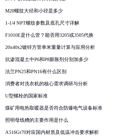
M20螺纹大径和小径是多少
1-1/4 NPT螺纹参数及底孔尺寸详解
F1010E是什么管？能否用3205或3505代换
20x40x2镀锌方管单米重量计算与应用分析
抗渗混凝土中P6和P8膨胀剂分别加多少
法兰PN25和PN16有什么区别
消费者对洗衣机的核心需求调研与分析
U型螺栓的国家标准
煤矿用电热取暖器是否符合防爆电气设备标准
照明母线槽的主要作用是什么
A516Gr70对应国内材质及低温冲击要求解析