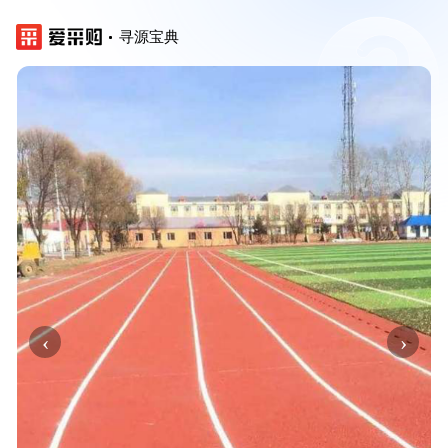
寻源宝典
‹
›