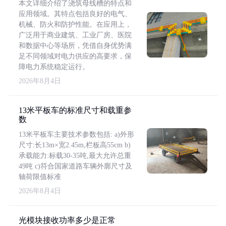
本文详细介绍了浇筑母线槽的特点和
应用领域。其特点包括良好的电气、
机械、防火和防护性能。在应用上，
广泛用于商业建筑、工业厂房、医院
和数据中心等场所，凭借自身优势满
足不同领域对电力供应的高要求，保
障电力系统稳定运行。
2026年8月4日
13米平板车的标准尺寸和载重参
数
13米平板车主要技术参数包括: a)外形
尺寸:长13m×宽2.45m,栏板高55cm b)
承载能力:标载30-35吨,最大允许总重
49吨 c)符合国家道路车辆外廓尺寸及
轴荷限值标准
2026年8月4日
光模块接收功率多少是正常