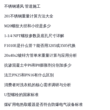
实践
不锈钢通风 管道施工
201不锈钢重量计算方法大全
M20螺纹大径和小径是多少
1-1/4 NPT螺纹参数及底孔尺寸详解
F1010E是什么管？能否用3205或3505代换
20x40x2镀锌方管单米重量计算与应用分析
抗渗混凝土中P6和P8膨胀剂分别加多少
法兰PN25和PN16有什么区别
消费者对洗衣机的核心需求调研与分析
U型螺栓的国家标准
煤矿用电热取暖器是否符合防爆电气设备标准