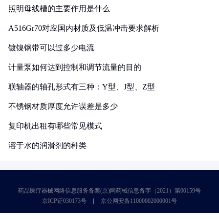
照明母线槽的主要作用是什么
A516Gr70对应国内材质及低温冲击要求解析
镀镍钢带可以过多少电流
计量泵如何达到控制和调节流量的目的
联轴器的轴孔形式有三种：Y型、J型、Z型
不锈钢材质厚度允许误差是多少
复印机出租有哪些常见模式
溶于水的润滑剂的种类
药品医疗器械网络信息服务备案(京)网药械信息备字（2021）第00159号
京ICP证030173号
京公网安备11000002000001号