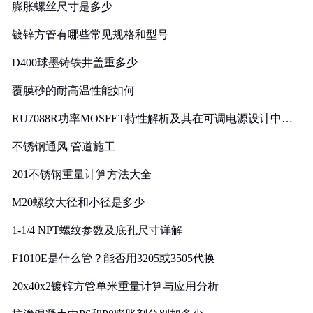
膨胀螺丝尺寸是多少
镀锌方管有哪些常见规格和型号
D400球墨铸铁井盖重多少
覆膜砂的耐高温性能如何
RU7088R功率MOSFET特性解析及其在可调电源设计中的
实践
不锈钢通风 管道施工
201不锈钢重量计算方法大全
M20螺纹大径和小径是多少
1-1/4 NPT螺纹参数及底孔尺寸详解
F1010E是什么管？能否用3205或3505代换
20x40x2镀锌方管单米重量计算与应用分析