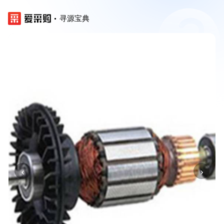
寻源宝典
‹
›