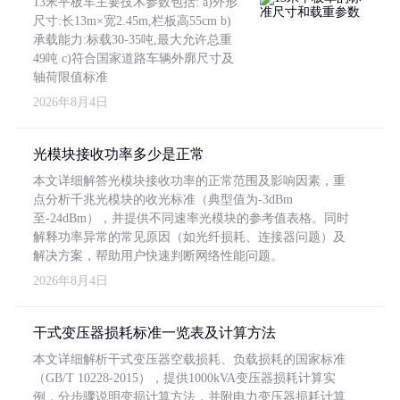
13米平板车主要技术参数包括: a)外形
尺寸:长13m×宽2.45m,栏板高55cm b)
承载能力:标载30-35吨,最大允许总重
49吨 c)符合国家道路车辆外廓尺寸及
轴荷限值标准
2026年8月4日
光模块接收功率多少是正常
本文详细解答光模块接收功率的正常范围及影响因素，重
点分析千兆光模块的收光标准（典型值为-3dBm
至-24dBm），并提供不同速率光模块的参考值表格。同时
解释功率异常的常见原因（如光纤损耗、连接器问题）及
解决方案，帮助用户快速判断网络性能问题。
2026年8月4日
干式变压器损耗标准一览表及计算方法
本文详细解析干式变压器空载损耗、负载损耗的国家标准
（GB/T 10228-2015），提供1000kVA变压器损耗计算实
例，分步骤说明变损计算方法，并附电力变压器损耗计算