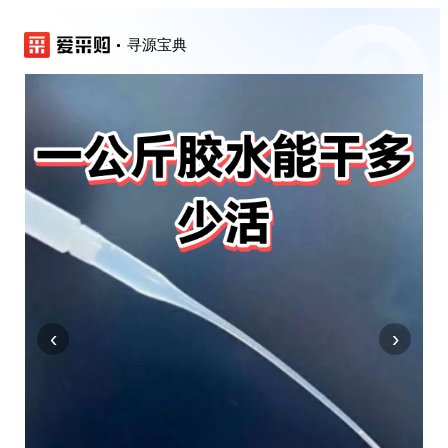
寻源宝典
‹
›