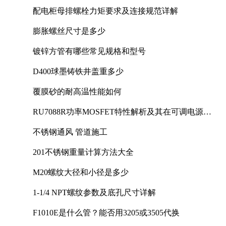
配电柜母排螺栓力矩要求及连接规范详解
膨胀螺丝尺寸是多少
镀锌方管有哪些常见规格和型号
D400球墨铸铁井盖重多少
覆膜砂的耐高温性能如何
RU7088R功率MOSFET特性解析及其在可调电源设
计中的实践
不锈钢通风 管道施工
201不锈钢重量计算方法大全
M20螺纹大径和小径是多少
1-1/4 NPT螺纹参数及底孔尺寸详解
F1010E是什么管？能否用3205或3505代换