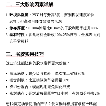
二、三大影响因素详解
环境温湿度
：25℃时每升高5度，溶剂挥发速度加快
20%，但高温可能导致胶层气泡
涂布厚度
：0.1mm涂层比0.3mm的干胶利用率提升40%
基材特性
：多孔材料会吸收10%-25%胶液，金属表面则
几乎零损耗
三、省胶实用技巧
这些方法能让你的胶水发挥更大价值：
预涂底剂：减少吸收损耗，单次施工省胶30%
锯齿刮板：比直接倾倒节省用量50%
双组份混合：现配现用避免固化浪费
密封储存：开封后每暴露空气1小时，有效成分损失2%
想找特定场景使用的产品？爱采购能根据需求精准匹配