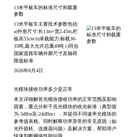
13米平板车的标准尺寸和载重
参数
13米平板车主要技术参数包括:
a)外形尺寸:长13m×宽2.45m,栏
板高55cm b)承载能力:标载30-
35吨,最大允许总重49吨 c)符合
国家道路车辆外廓尺寸及轴荷
限值标准
2026年8月4日
光模块接收功率多少是正常
本文详细解答光模块接收功率的正常范围及影响
因素，重点分析千兆光模块的收光标准（典型值
为-3dBm至-24dBm），并提供不同速率光模块的
参考值表格。同时解释功率异常的常见原因（如
光纤损耗、连接器问题）及解决方案，帮助用户
快速判断网络性能问题。