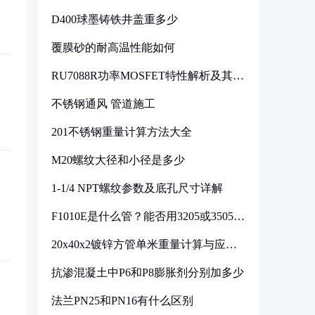
D400球墨铸铁井盖重多少
覆膜砂的耐高温性能如何
RU7088R功率MOSFET特性解析及其在
可调电源设计中的实践
不锈钢通风 管道施工
201不锈钢重量计算方法大全
M20螺纹大径和小径是多少
1-1/4 NPT螺纹参数及底孔尺寸详解
F1010E是什么管？能否用3205或3505代
换
20x40x2镀锌方管单米重量计算与应用
分析
抗渗混凝土中P6和P8膨胀剂分别加多少
法兰PN25和PN16有什么区别