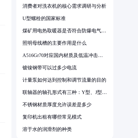
消费者对洗衣机的核心需求调研与分析
U型螺栓的国家标准
煤矿用电热取暖器是否符合防爆电气设
备标准
照明母线槽的主要作用是什么
A516Gr70对应国内材质及低温冲击要
求解析
镀镍钢带可以过多少电流
计量泵如何达到控制和调节流量的目的
联轴器的轴孔形式有三种：Y型、J型、
Z型
不锈钢材质厚度允许误差是多少
复印机出租有哪些常见模式
溶于水的润滑剂的种类