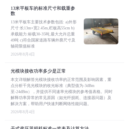
13米平板车的标准尺寸和载重参
数
13米平板车主要技术参数包括: a)外形
尺寸:长13m×宽2.45m,栏板高55cm b)
承载能力:标载30-35吨,最大允许总重
49吨 c)符合国家道路车辆外廓尺寸及
轴荷限值标准
2026年8月4日
光模块接收功率多少是正常
本文详细解答光模块接收功率的正常范围及影响因素，重
点分析千兆光模块的收光标准（典型值为-3dBm
至-24dBm），并提供不同速率光模块的参考值表格。同时
解释功率异常的常见原因（如光纤损耗、连接器问题）及
解决方案，帮助用户快速判断网络性能问题。
2026年8月4日
干式变压器损耗标准一览表及计算方法