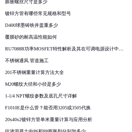
膨胀螺丝尺寸是多少
镀锌方管有哪些常见规格和型号
D400球墨铸铁井盖重多少
覆膜砂的耐高温性能如何
RU7088R功率MOSFET特性解析及其在可调电源设计中的
实践
不锈钢通风 管道施工
201不锈钢重量计算方法大全
M20螺纹大径和小径是多少
1-1/4 NPT螺纹参数及底孔尺寸详解
F1010E是什么管？能否用3205或3505代换
20x40x2镀锌方管单米重量计算与应用分析
抗渗混凝土中P6和P8膨胀剂分别加多少