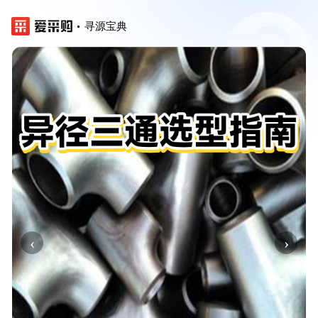
寻源宝典
‹
›