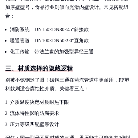
加厚壁型号，食品行业则倾向光滑内壁设计。常见搭配组
合：
消防系统：DN150×DN80×45°斜接款
暖通管道：DN100×DN50×90°直角款
化工传输：带法兰盘的加强型异径三通
三、材质选择的隐藏逻辑
别被不锈钢迷了眼！碳钢三通在蒸汽管道中更耐用，PP塑
料款则适合腐蚀性介质。关键看三点：
介质温度决定材质耐热下限
流体特性影响防腐要求
压力等级匹配壁厚设计
记住：同一型号不同材质的三通，承压能力可能相差3倍以