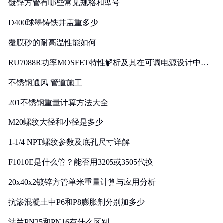
镀锌方管有哪些常见规格和型号
D400球墨铸铁井盖重多少
覆膜砂的耐高温性能如何
RU7088R功率MOSFET特性解析及其在可调电源设计中的
实践
不锈钢通风 管道施工
201不锈钢重量计算方法大全
M20螺纹大径和小径是多少
1-1/4 NPT螺纹参数及底孔尺寸详解
F1010E是什么管？能否用3205或3505代换
20x40x2镀锌方管单米重量计算与应用分析
抗渗混凝土中P6和P8膨胀剂分别加多少
法兰PN25和PN16有什么区别