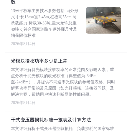
数
13米平板车主要技术参数包括: a)外形
尺寸:长13m×宽2.45m,栏板高55cm b)
承载能力:标载30-35吨,最大允许总重
49吨 c)符合国家道路车辆外廓尺寸及
轴荷限值标准
2026年8月4日
光模块接收功率多少是正常
本文详细解答光模块接收功率的正常范围及影响因素，重
点分析千兆光模块的收光标准（典型值为-3dBm
至-24dBm），并提供不同速率光模块的参考值表格。同时
解释功率异常的常见原因（如光纤损耗、连接器问题）及
解决方案，帮助用户快速判断网络性能问题。
2026年8月4日
干式变压器损耗标准一览表及计算方法
本文详细解析干式变压器空载损耗、负载损耗的国家标准