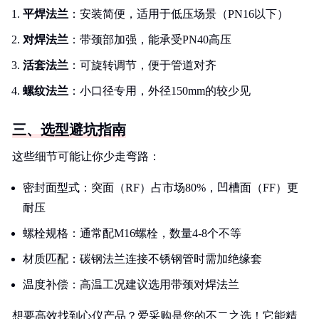
平焊法兰
：安装简便，适用于低压场景（PN16以下）
对焊法兰
：带颈部加强，能承受PN40高压
活套法兰
：可旋转调节，便于管道对齐
螺纹法兰
：小口径专用，外径150mm的较少见
三、选型避坑指南
这些细节可能让你少走弯路：
密封面型式：突面（RF）占市场80%，凹槽面（FF）更
耐压
螺栓规格：通常配M16螺栓，数量4-8个不等
材质匹配：碳钢法兰连接不锈钢管时需加绝缘套
温度补偿：高温工况建议选用带颈对焊法兰
想要高效找到心仪产品？爱采购是您的不二之选！它能精