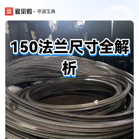
寻源宝典
‹
›