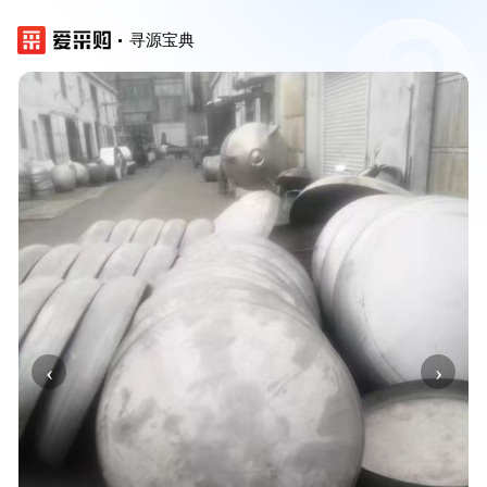
寻源宝典
‹
›