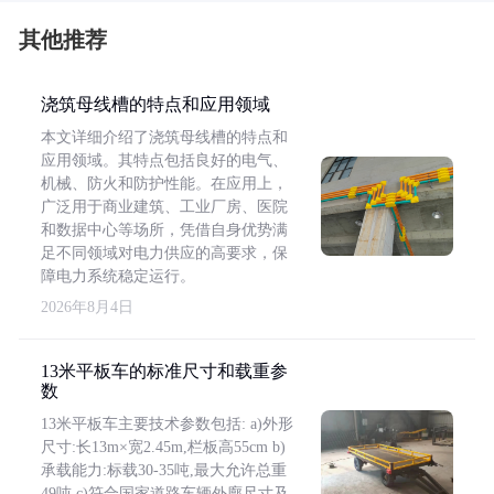
其他推荐
浇筑母线槽的特点和应用领域
本文详细介绍了浇筑母线槽的特点和
应用领域。其特点包括良好的电气、
机械、防火和防护性能。在应用上，
广泛用于商业建筑、工业厂房、医院
和数据中心等场所，凭借自身优势满
足不同领域对电力供应的高要求，保
障电力系统稳定运行。
2026年8月4日
13米平板车的标准尺寸和载重参
数
13米平板车主要技术参数包括: a)外形
尺寸:长13m×宽2.45m,栏板高55cm b)
承载能力:标载30-35吨,最大允许总重
49吨 c)符合国家道路车辆外廓尺寸及