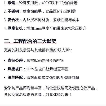
碳钢
：经济实用派，400℃以下工况的首选
不锈钢
：耐腐蚀能手，食品医药行业刚需
复合板
：内外层不同材质，兼顾性能与成本
厚度玄机
：增加1mm厚度可能带来20%承压提升
三、工程配合的三大默契
完美的封头需要与其他部件跳好'双人舞'：
直径公差
：预留0.5%热胀冷缩空间
焊接坡口
：30°V型坡口让焊缝更牢固
法兰匹配
：密封面型式要像钥匙配锁般精确
爱采购产品库海量丰富，能让您快速高效锁定心仪产品，
各位商家老板别再犹豫，赶紧体验起来！