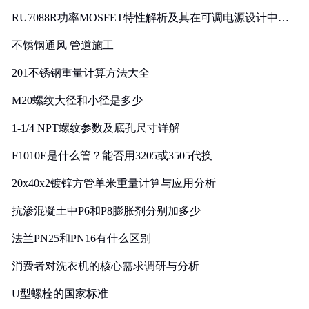
RU7088R功率MOSFET特性解析及其在可调电源设计中的
实践
不锈钢通风 管道施工
201不锈钢重量计算方法大全
M20螺纹大径和小径是多少
1-1/4 NPT螺纹参数及底孔尺寸详解
F1010E是什么管？能否用3205或3505代换
20x40x2镀锌方管单米重量计算与应用分析
抗渗混凝土中P6和P8膨胀剂分别加多少
法兰PN25和PN16有什么区别
消费者对洗衣机的核心需求调研与分析
U型螺栓的国家标准