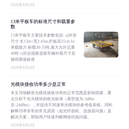
2026年8月4日
13米平板车的标准尺寸和载重参
数
13米平板车主要技术参数包括: a)外形
尺寸:长13m×宽2.45m,栏板高55cm b)
承载能力:标载30-35吨,最大允许总重
49吨 c)符合国家道路车辆外廓尺寸及
轴荷限值标准
2026年8月4日
光模块接收功率多少是正常
本文详细解答光模块接收功率的正常范围及影响因素，重
点分析千兆光模块的收光标准（典型值为-3dBm
至-24dBm），并提供不同速率光模块的参考值表格。同时
解释功率异常的常见原因（如光纤损耗、连接器问题）及
解决方案，帮助用户快速判断网络性能问题。
2026年8月4日