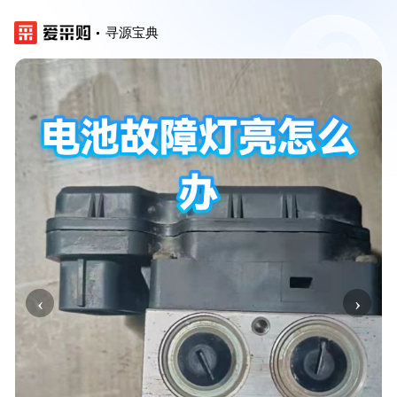
寻源宝典
‹
›