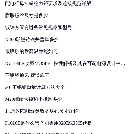
配电柜母排螺栓力矩要求及连接规范详解
膨胀螺丝尺寸是多少
镀锌方管有哪些常见规格和型号
D400球墨铸铁井盖重多少
覆膜砂的耐高温性能如何
RU7088R功率MOSFET特性解析及其在可调电源设计中的
实践
不锈钢通风 管道施工
201不锈钢重量计算方法大全
M20螺纹大径和小径是多少
1-1/4 NPT螺纹参数及底孔尺寸详解
F1010E是什么管？能否用3205或3505代换