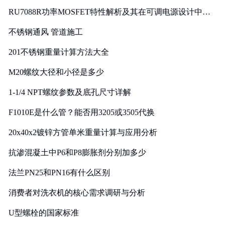
RU7088R功率MOSFET特性解析及其在可调电源设计中的
实践
不锈钢通风 管道施工
201不锈钢重量计算方法大全
M20螺纹大径和小径是多少
1-1/4 NPT螺纹参数及底孔尺寸详解
F1010E是什么管？能否用3205或3505代换
20x40x2镀锌方管单米重量计算与应用分析
抗渗混凝土中P6和P8膨胀剂分别加多少
法兰PN25和PN16有什么区别
消费者对洗衣机的核心需求调研与分析
U型螺栓的国家标准