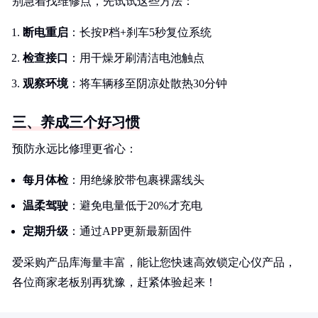
别急着找维修点，先试试这些方法：
断电重启
：长按P档+刹车5秒复位系统
检查接口
：用干燥牙刷清洁电池触点
观察环境
：将车辆移至阴凉处散热30分钟
三、养成三个好习惯
预防永远比修理更省心：
每月体检
：用绝缘胶带包裹裸露线头
温柔驾驶
：避免电量低于20%才充电
定期升级
：通过APP更新最新固件
爱采购产品库海量丰富，能让您快速高效锁定心仪产品，
各位商家老板别再犹豫，赶紧体验起来！