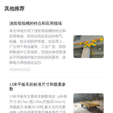
其他推荐
浇筑母线槽的特点和应用领域
本文详细介绍了浇筑母线槽的特点和
应用领域。其特点包括良好的电气、
机械、防火和防护性能。在应用上，
广泛用于商业建筑、工业厂房、医院
和数据中心等场所，凭借自身优势满
足不同领域对电力供应的高要求，保
障电力系统稳定运行。
2026年8月4日
13米平板车的标准尺寸和载重参
数
13米平板车主要技术参数包括: a)外形
尺寸:长13m×宽2.45m,栏板高55cm b)
承载能力:标载30-35吨,最大允许总重
49吨 c)符合国家道路车辆外廓尺寸及