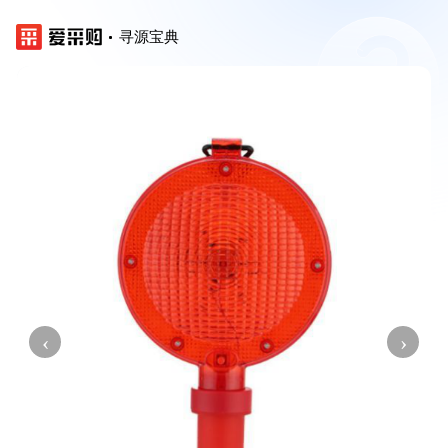
寻源宝典
‹
›