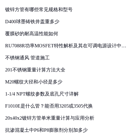
镀锌方管有哪些常见规格和型号
D400球墨铸铁井盖重多少
覆膜砂的耐高温性能如何
RU7088R功率MOSFET特性解析及其在可调电源设计中的
实践
不锈钢通风 管道施工
201不锈钢重量计算方法大全
M20螺纹大径和小径是多少
1-1/4 NPT螺纹参数及底孔尺寸详解
F1010E是什么管？能否用3205或3505代换
20x40x2镀锌方管单米重量计算与应用分析
抗渗混凝土中P6和P8膨胀剂分别加多少