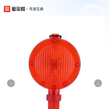
寻源宝典
‹
›