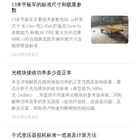
13米平板车的标准尺寸和载重参
数
13米平板车主要技术参数包括: a)外形
尺寸:长13m×宽2.45m,栏板高55cm b)
承载能力:标载30-35吨,最大允许总重
49吨 c)符合国家道路车辆外廓尺寸及
轴荷限值标准
2026年8月4日
光模块接收功率多少是正常
本文详细解答光模块接收功率的正常范围及影响因素，重
点分析千兆光模块的收光标准（典型值为-3dBm
至-24dBm），并提供不同速率光模块的参考值表格。同时
解释功率异常的常见原因（如光纤损耗、连接器问题）及
解决方案，帮助用户快速判断网络性能问题。
2026年8月4日
干式变压器损耗标准一览表及计算方法