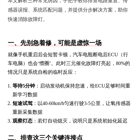
本文解析三种常见诱因，手把手教你排查电路重置、传
感器误报、系统匹配问题，并提供分步解决方案，助你
快速消除故障灯。
一、先别急着修，可能是虚惊一场
就像手机重启后会短暂卡顿，汽车电瓶断电后ECU（行
车电脑）也会‘懵圈’。此时三元催化故障灯亮起，80%的
情况只是系统自检的临时反应：
等待5分钟
：启动发动机保持怠速，给ECU足够时间重
新学习数据
短途试驾
：以40-60km/h匀速行驶3-5公里，让氧传感器
重新采集数据
观察灯态
：若灯自动熄灭，说明只是系统初始化延迟
二、排查这三个关键连接点