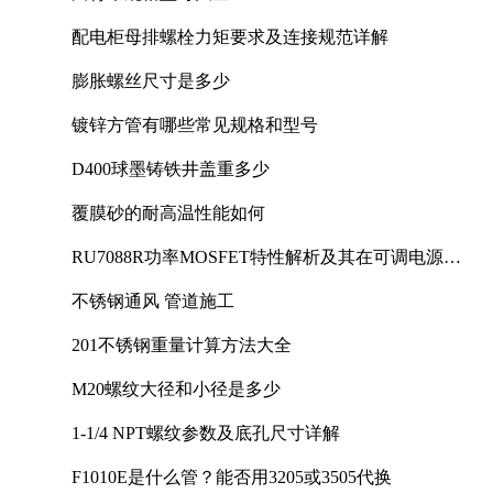
配电柜母排螺栓力矩要求及连接规范详解
膨胀螺丝尺寸是多少
镀锌方管有哪些常见规格和型号
D400球墨铸铁井盖重多少
覆膜砂的耐高温性能如何
RU7088R功率MOSFET特性解析及其在可调电源设
计中的实践
不锈钢通风 管道施工
201不锈钢重量计算方法大全
M20螺纹大径和小径是多少
1-1/4 NPT螺纹参数及底孔尺寸详解
F1010E是什么管？能否用3205或3505代换