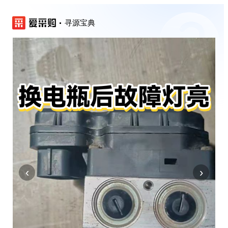
寻源宝典
‹
›