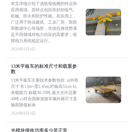
本文详细介绍了浇筑母线槽的特点和
应用领域。其特点包括良好的电气、
机械、防火和防护性能。在应用上，
广泛用于商业建筑、工业厂房、医院
和数据中心等场所，凭借自身优势满
足不同领域对电力供应的高要求，保
障电力系统稳定运行。
2026年8月4日
13米平板车的标准尺寸和载重参
数
13米平板车主要技术参数包括: a)外形
尺寸:长13m×宽2.45m,栏板高55cm b)
承载能力:标载30-35吨,最大允许总重
49吨 c)符合国家道路车辆外廓尺寸及
轴荷限值标准
2026年8月4日
光模块接收功率多少是正常