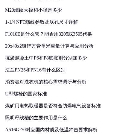
M20螺纹大径和小径是多少
1-1/4 NPT螺纹参数及底孔尺寸详解
F1010E是什么管？能否用3205或3505代换
20x40x2镀锌方管单米重量计算与应用分析
抗渗混凝土中P6和P8膨胀剂分别加多少
法兰PN25和PN16有什么区别
消费者对洗衣机的核心需求调研与分析
U型螺栓的国家标准
煤矿用电热取暖器是否符合防爆电气设备标准
照明母线槽的主要作用是什么
A516Gr70对应国内材质及低温冲击要求解析