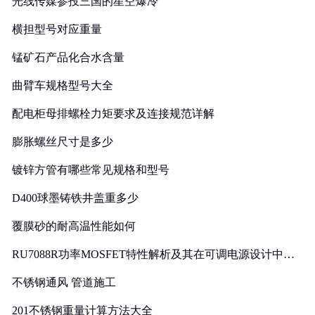
光线传媒参投三国的星空爆冷
横担型号对应重量
锰矿石产品化合水含量
曲臂车规格型号大全
配电柜母排螺栓力矩要求及连接规范详解
膨胀螺丝尺寸是多少
镀锌方管有哪些常见规格和型号
D400球墨铸铁井盖重多少
覆膜砂的耐高温性能如何
RU7088R功率MOSFET特性解析及其在可调电源设计中的
实践
不锈钢通风 管道施工
201不锈钢重量计算方法大全