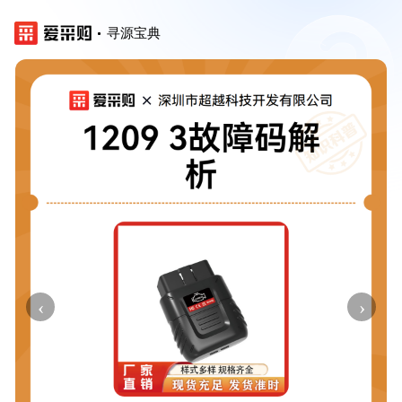
寻源宝典
‹
›