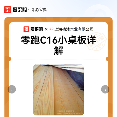
寻源宝典
‹
›