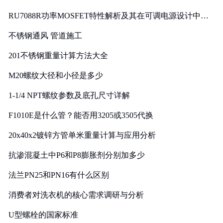
RU7088R功率MOSFET特性解析及其在可调电源设计中的
实践
不锈钢通风 管道施工
201不锈钢重量计算方法大全
M20螺纹大径和小径是多少
1-1/4 NPT螺纹参数及底孔尺寸详解
F1010E是什么管？能否用3205或3505代换
20x40x2镀锌方管单米重量计算与应用分析
抗渗混凝土中P6和P8膨胀剂分别加多少
法兰PN25和PN16有什么区别
消费者对洗衣机的核心需求调研与分析
U型螺栓的国家标准