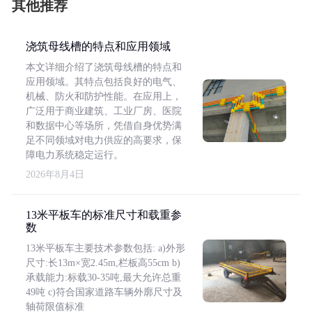
其他推荐
浇筑母线槽的特点和应用领域
本文详细介绍了浇筑母线槽的特点和
应用领域。其特点包括良好的电气、
机械、防火和防护性能。在应用上，
广泛用于商业建筑、工业厂房、医院
和数据中心等场所，凭借自身优势满
足不同领域对电力供应的高要求，保
障电力系统稳定运行。
2026年8月4日
13米平板车的标准尺寸和载重参
数
13米平板车主要技术参数包括: a)外形
尺寸:长13m×宽2.45m,栏板高55cm b)
承载能力:标载30-35吨,最大允许总重
49吨 c)符合国家道路车辆外廓尺寸及
轴荷限值标准