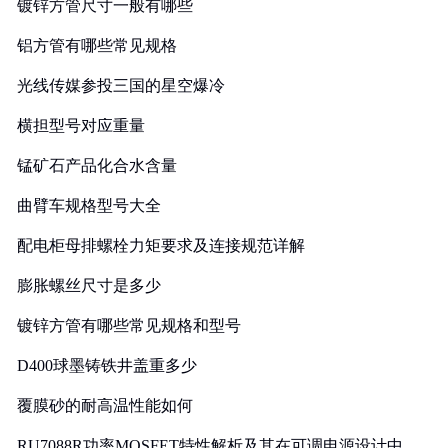
镀锌方管尺寸一般有哪些
铝方管有哪些常见规格
光线传媒参投三国的星空爆冷
横担型号对应重量
锰矿石产品化合水含量
曲臂车规格型号大全
配电柜母排螺栓力矩要求及连接规范详解
膨胀螺丝尺寸是多少
镀锌方管有哪些常见规格和型号
D400球墨铸铁井盖重多少
覆膜砂的耐高温性能如何
RU7088R功率MOSFET特性解析及其在可调电源设计中的