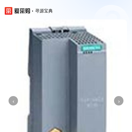
寻源宝典
‹
›