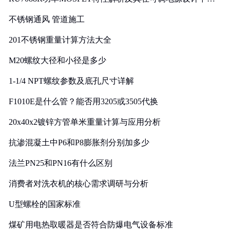
实践
不锈钢通风 管道施工
201不锈钢重量计算方法大全
M20螺纹大径和小径是多少
1-1/4 NPT螺纹参数及底孔尺寸详解
F1010E是什么管？能否用3205或3505代换
20x40x2镀锌方管单米重量计算与应用分析
抗渗混凝土中P6和P8膨胀剂分别加多少
法兰PN25和PN16有什么区别
消费者对洗衣机的核心需求调研与分析
U型螺栓的国家标准
煤矿用电热取暖器是否符合防爆电气设备标准