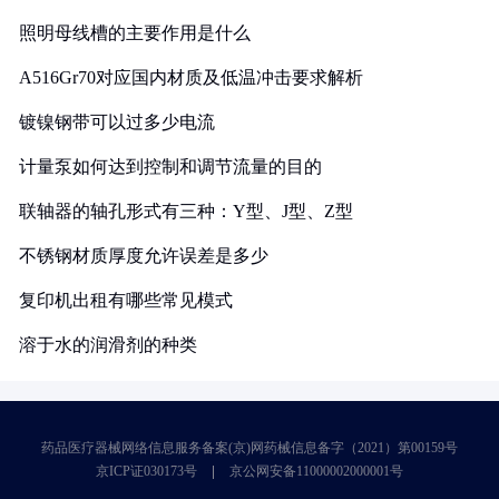
照明母线槽的主要作用是什么
A516Gr70对应国内材质及低温冲击要求解析
镀镍钢带可以过多少电流
计量泵如何达到控制和调节流量的目的
联轴器的轴孔形式有三种：Y型、J型、Z型
不锈钢材质厚度允许误差是多少
复印机出租有哪些常见模式
溶于水的润滑剂的种类
药品医疗器械网络信息服务备案(京)网药械信息备字（2021）第00159号
京ICP证030173号
京公网安备11000002000001号