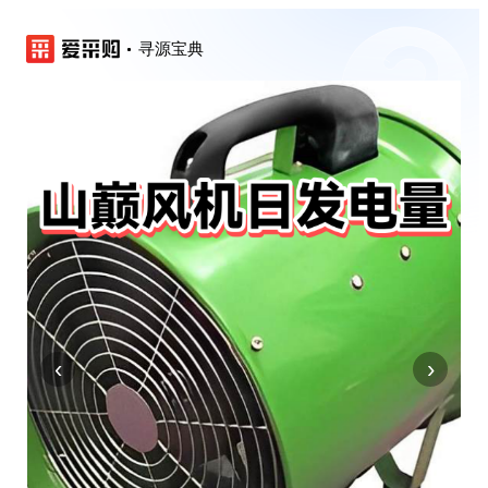
寻源宝典
‹
›