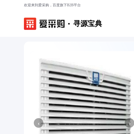
欢迎来到爱采购，百度旗下B2B平台
寻源宝典
‹
›