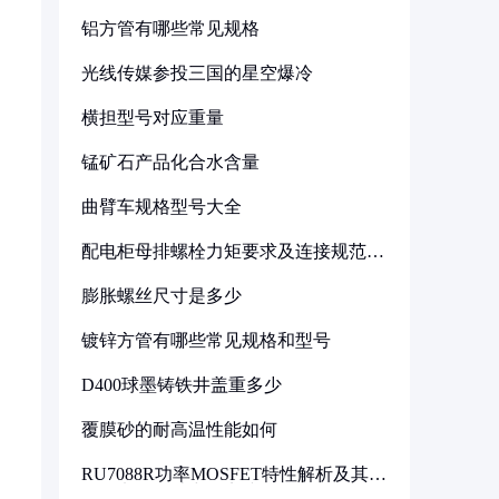
铝方管有哪些常见规格
光线传媒参投三国的星空爆冷
横担型号对应重量
锰矿石产品化合水含量
曲臂车规格型号大全
配电柜母排螺栓力矩要求及连接规范详
解
膨胀螺丝尺寸是多少
镀锌方管有哪些常见规格和型号
D400球墨铸铁井盖重多少
覆膜砂的耐高温性能如何
RU7088R功率MOSFET特性解析及其在
可调电源设计中的实践