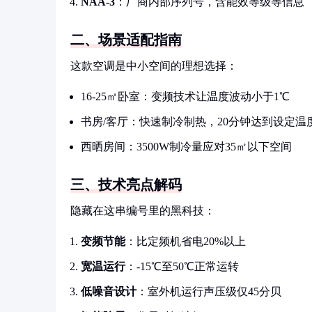
NAA-3
：厂商内部序列号，含能效等级等信息
二、场景适配指南
这款空调是中小空间的理想选择：
16-25㎡卧室：变频技术让温度波动小于1℃
书房/客厅：快速制冷制热，20分钟达到设定温
西晒房间：3500W制冷量应对35㎡以下空间
三、技术亮点解码
隐藏在这串编号里的黑科技：
变频节能
：比定频机省电20%以上
宽温运行
：-15℃至50℃正常运转
低噪音设计
：室外机运行声压级仅45分贝