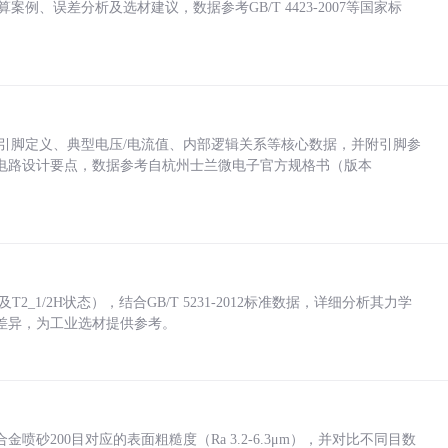
计算案例、误差分析及选材建议，数据参考GB/T 4423-2007等国家标
括各引脚定义、典型电压/电流值、内部逻辑关系等核心数据，并附引脚参
电路设计要点，数据参考自杭州士兰微电子官方规格书（版本
_1/2H状态），结合GB/T 5231-2012标准数据，详细分析其力学
差异，为工业选材提供参考。
砂200目对应的表面粗糙度（Ra 3.2-6.3μm），并对比不同目数