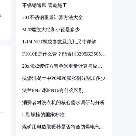
不锈钢通风 管道施工
体
201不锈钢重量计算方法大全
M20螺纹大径和小径是多少
1-1/4 NPT螺纹参数及底孔尺寸详解
F1010E是什么管？能否用3205或3505代
换
20x40x2镀锌方管单米重量计算与应用
分析
抗渗混凝土中P6和P8膨胀剂分别加多少
法兰PN25和PN16有什么区别
消费者对洗衣机的核心需求调研与分析
U型螺栓的国家标准
煤矿用电热取暖器是否符合防爆电气设
备标准