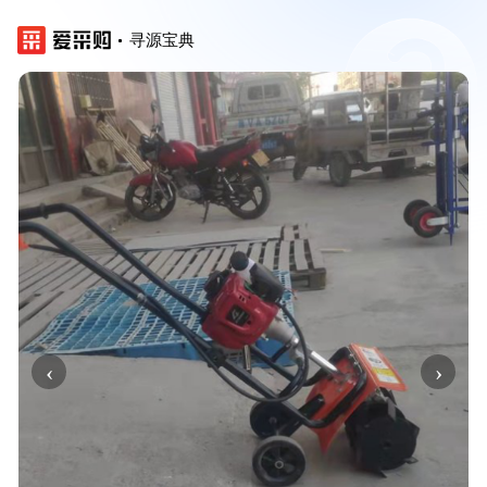
寻源宝典
‹
›