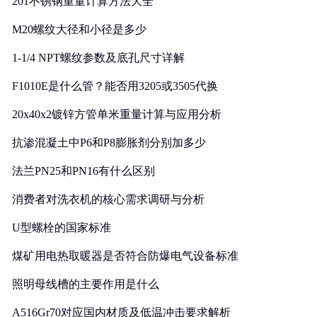
201不锈钢重量计算方法大全
M20螺纹大径和小径是多少
1-1/4 NPT螺纹参数及底孔尺寸详解
F1010E是什么管？能否用3205或3505代换
20x40x2镀锌方管单米重量计算与应用分析
抗渗混凝土中P6和P8膨胀剂分别加多少
法兰PN25和PN16有什么区别
消费者对洗衣机的核心需求调研与分析
U型螺栓的国家标准
煤矿用电热取暖器是否符合防爆电气设备标准
照明母线槽的主要作用是什么
A516Gr70对应国内材质及低温冲击要求解析