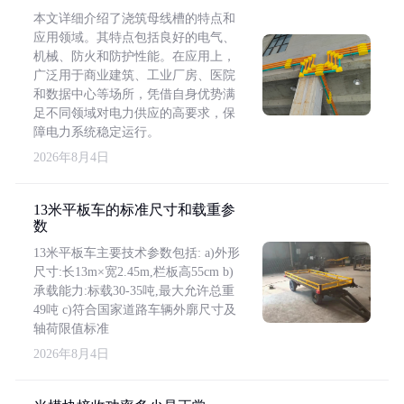
本文详细介绍了浇筑母线槽的特点和
应用领域。其特点包括良好的电气、
机械、防火和防护性能。在应用上，
广泛用于商业建筑、工业厂房、医院
和数据中心等场所，凭借自身优势满
足不同领域对电力供应的高要求，保
障电力系统稳定运行。
2026年8月4日
13米平板车的标准尺寸和载重参
数
13米平板车主要技术参数包括: a)外形
尺寸:长13m×宽2.45m,栏板高55cm b)
承载能力:标载30-35吨,最大允许总重
49吨 c)符合国家道路车辆外廓尺寸及
轴荷限值标准
2026年8月4日