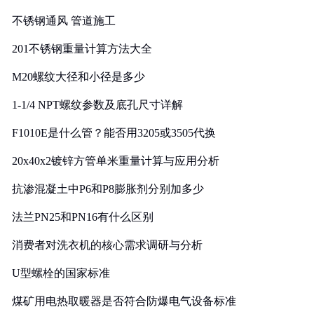
实践
不锈钢通风 管道施工
201不锈钢重量计算方法大全
M20螺纹大径和小径是多少
1-1/4 NPT螺纹参数及底孔尺寸详解
F1010E是什么管？能否用3205或3505代换
20x40x2镀锌方管单米重量计算与应用分析
抗渗混凝土中P6和P8膨胀剂分别加多少
法兰PN25和PN16有什么区别
消费者对洗衣机的核心需求调研与分析
U型螺栓的国家标准
煤矿用电热取暖器是否符合防爆电气设备标准