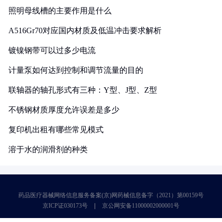
照明母线槽的主要作用是什么
A516Gr70对应国内材质及低温冲击要求解析
镀镍钢带可以过多少电流
计量泵如何达到控制和调节流量的目的
联轴器的轴孔形式有三种：Y型、J型、Z型
不锈钢材质厚度允许误差是多少
复印机出租有哪些常见模式
溶于水的润滑剂的种类
药品医疗器械网络信息服务备案(京)网药械信息备字（2021）第00159号
京ICP证030173号
京公网安备11000002000001号