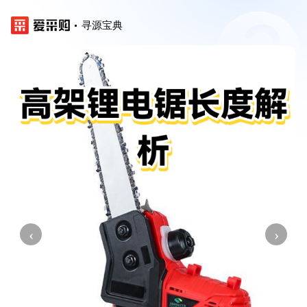
寻源宝典
‹
›