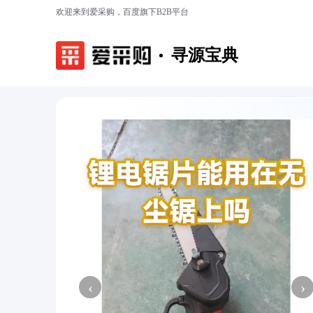
欢迎来到爱采购，百度旗下B2B平台
寻源宝典
‹
›