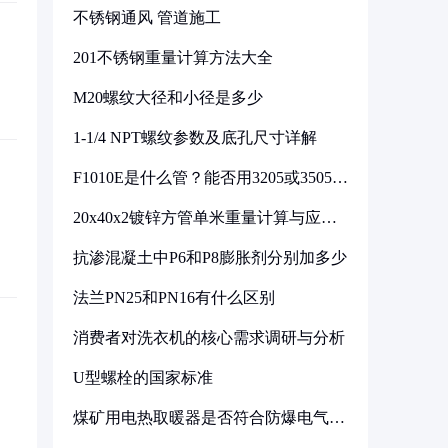
不锈钢通风 管道施工
201不锈钢重量计算方法大全
M20螺纹大径和小径是多少
1-1/4 NPT螺纹参数及底孔尺寸详解
F1010E是什么管？能否用3205或3505代
换
20x40x2镀锌方管单米重量计算与应用
分析
抗渗混凝土中P6和P8膨胀剂分别加多少
法兰PN25和PN16有什么区别
消费者对洗衣机的核心需求调研与分析
U型螺栓的国家标准
煤矿用电热取暖器是否符合防爆电气设
备标准