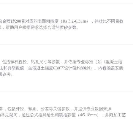
砂200目对应的表面粗糙度（Ra 3.2-6.3μm），并对比不同目数
业实践，帮助用户根据需求选择合适的喷砂参数。
力，包括螺杆直径、钻孔尺寸等参数，并依据专业标准（如《混凝土结
方法和典型数值（如混凝土强度C30下设计值约80kN）。内容涵盖安装
员参考。
底孔计算，包括外径、螺距、公差等关键参数，并提供专业数据来源
孔尺寸的常见疑问，通过公式推导给出精确推荐值（Φ5.18mm），并附加工艺