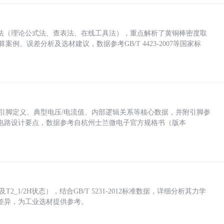
法（理论公式法、查表法、在线工具法），重点解析了黄铜棒密度取
计算案例、误差分析及选材建议，数据参考GB/T 4423-2007等国家标
括各引脚定义、典型电压/电流值、内部逻辑关系等核心数据，并附引脚参
电路设计要点，数据参考自杭州士兰微电子官方规格书（版本
_1/2H状态），结合GB/T 5231-2012标准数据，详细分析其力学
差异，为工业选材提供参考。