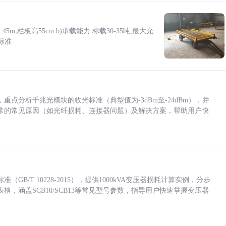
5m,栏板高55cm b)承载能力:标载30-35吨,最大允
标准
点分析千兆光模块的收光标准（典型值为-3dBm至-24dBm），并
常的常见原因（如光纤损耗、连接器问题）及解决方案，帮助用户快
/T 10228-2015），提供1000kVA变压器损耗计算实例，分步
，涵盖SCB10/SCB13等常见型号参数，指导用户快速掌握变压器