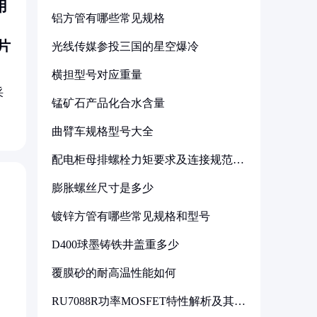
用
铝方管有哪些常见规格
，
片
光线传媒参投三国的星空爆冷
横担型号对应重量
采
锰矿石产品化合水含量
曲臂车规格型号大全
配电柜母排螺栓力矩要求及连接规范详
解
膨胀螺丝尺寸是多少
镀锌方管有哪些常见规格和型号
D400球墨铸铁井盖重多少
覆膜砂的耐高温性能如何
RU7088R功率MOSFET特性解析及其在
可调电源设计中的实践