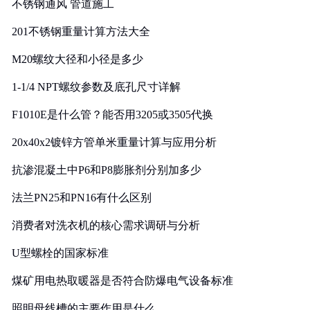
不锈钢通风 管道施工
201不锈钢重量计算方法大全
M20螺纹大径和小径是多少
1-1/4 NPT螺纹参数及底孔尺寸详解
F1010E是什么管？能否用3205或3505代换
20x40x2镀锌方管单米重量计算与应用分析
抗渗混凝土中P6和P8膨胀剂分别加多少
法兰PN25和PN16有什么区别
消费者对洗衣机的核心需求调研与分析
U型螺栓的国家标准
煤矿用电热取暖器是否符合防爆电气设备标准
照明母线槽的主要作用是什么