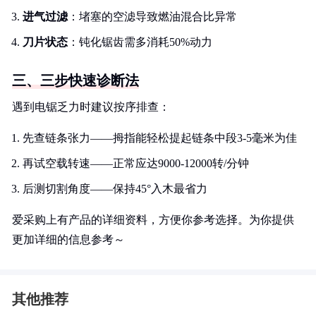
进气过滤
：堵塞的空滤导致燃油混合比异常
刀片状态
：钝化锯齿需多消耗50%动力
三、三步快速诊断法
遇到电锯乏力时建议按序排查：
先查链条张力——拇指能轻松提起链条中段3-5毫米为佳
再试空载转速——正常应达9000-12000转/分钟
后测切割角度——保持45°入木最省力
爱采购上有产品的详细资料，方便你参考选择。为你提供
更加详细的信息参考～
其他推荐