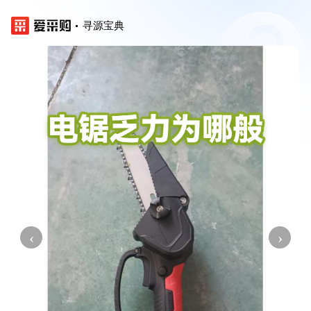
寻源宝典
‹
›