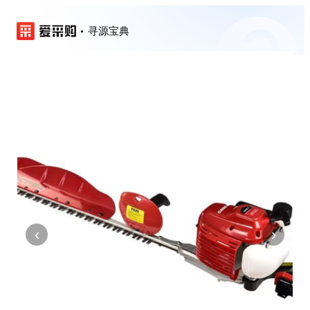
寻源宝典
‹
›