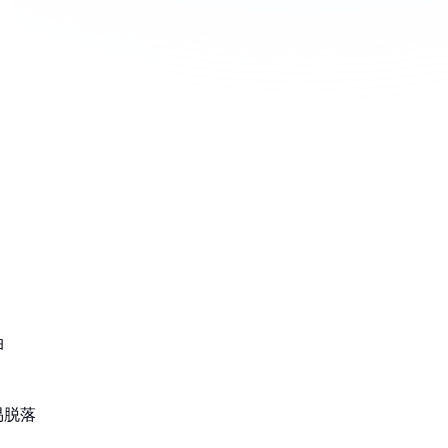
油
易脱落