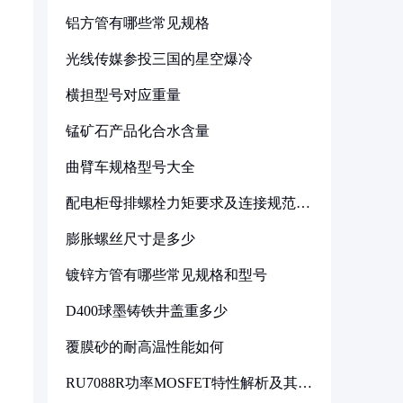
铝方管有哪些常见规格
光线传媒参投三国的星空爆冷
横担型号对应重量
锰矿石产品化合水含量
曲臂车规格型号大全
配电柜母排螺栓力矩要求及连接规范详
解
膨胀螺丝尺寸是多少
镀锌方管有哪些常见规格和型号
D400球墨铸铁井盖重多少
覆膜砂的耐高温性能如何
RU7088R功率MOSFET特性解析及其在
可调电源设计中的实践