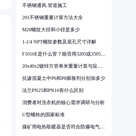
不锈钢通风 管道施工
201不锈钢重量计算方法大全
M20螺纹大径和小径是多少
1-1/4 NPT螺纹参数及底孔尺寸详解
F1010E是什么管？能否用3205或3505代
换
20x40x2镀锌方管单米重量计算与应用
分析
抗渗混凝土中P6和P8膨胀剂分别加多少
法兰PN25和PN16有什么区别
消费者对洗衣机的核心需求调研与分析
U型螺栓的国家标准
煤矿用电热取暖器是否符合防爆电气设
备标准