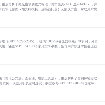
点分析千兆光模块的收光标准（典型值为-3dBm至-24dBm），并
常的常见原因（如光纤损耗、连接器问题）及解决方案，帮助用户快
/T 10228-2015），提供1000kVA变压器损耗计算实例，分步
，涵盖SCB10/SCB13等常见型号参数，指导用户快速掌握变压器
法（理论公式法、查表法、在线工具法），重点解析了黄铜棒密度取
计算案例、误差分析及选材建议，数据参考GB/T 4423-2007等国家标