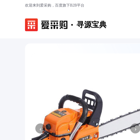
欢迎来到爱采购，百度旗下B2B平台
寻源宝典
‹
›