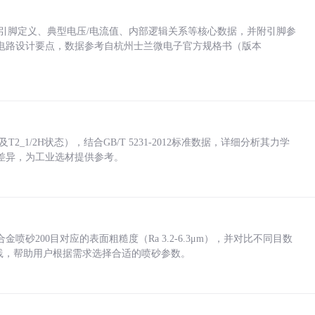
括各引脚定义、典型电压/电流值、内部逻辑关系等核心数据，并附引脚参
电路设计要点，数据参考自杭州士兰微电子官方规格书（版本
_1/2H状态），结合GB/T 5231-2012标准数据，详细分析其力学
差异，为工业选材提供参考。
砂200目对应的表面粗糙度（Ra 3.2-6.3μm），并对比不同目数
业实践，帮助用户根据需求选择合适的喷砂参数。