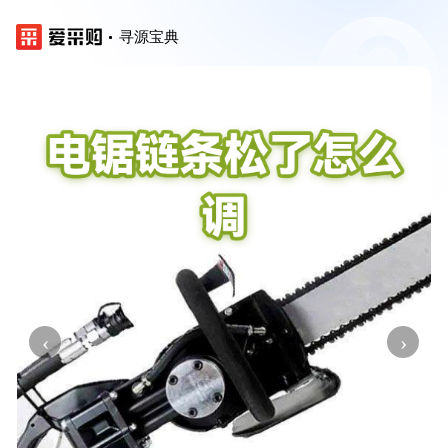
寻源宝典
‹
›