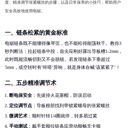
度、精准调节张紧螺丝的步骤，以及日常保养的小技巧，帮助用户
安全高效地使用电锯。
一、链条松紧的黄金标准
电锯链条既不能绷得像琴弦，也不能松得能荡秋千。教你3
秒判断法：拉起链条中段，齿尖应刚好露出导板槽1-2mm，
此时既能流畅切割又不会脱链。若发现链条下垂超过
5mm，或空转时有‘咔嗒’异响，就是身体在喊‘该紧紧了’！
二、五步精准调节术
断电保安全
：先拔掉火花塞帽，防误启动
定位调节点
：导板根部找到带锁紧螺母的张紧螺丝
微调艺术
：顺时针转1/4圈就停，转多易过紧
手动测试
：戴手套顺拉链条应滑动顺畅无卡顿