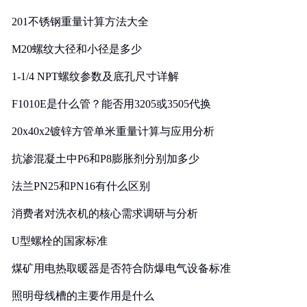
201不锈钢重量计算方法大全
M20螺纹大径和小径是多少
1-1/4 NPT螺纹参数及底孔尺寸详解
F1010E是什么管？能否用3205或3505代换
20x40x2镀锌方管单米重量计算与应用分析
抗渗混凝土中P6和P8膨胀剂分别加多少
法兰PN25和PN16有什么区别
消费者对洗衣机的核心需求调研与分析
U型螺栓的国家标准
煤矿用电热取暖器是否符合防爆电气设备标准
照明母线槽的主要作用是什么