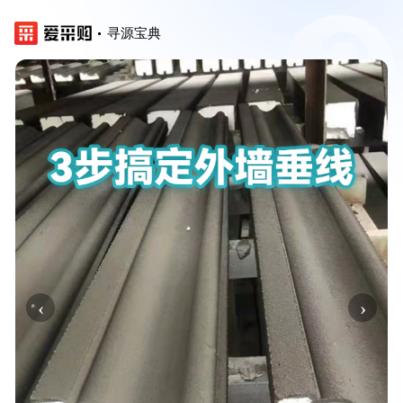
寻源宝典
‹
›