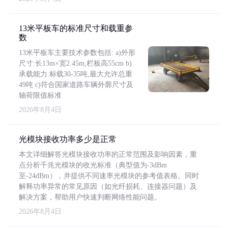
13米平板车的标准尺寸和载重参
数
13米平板车主要技术参数包括: a)外形
尺寸:长13m×宽2.45m,栏板高55cm b)
承载能力:标载30-35吨,最大允许总重
49吨 c)符合国家道路车辆外廓尺寸及
轴荷限值标准
2026年8月4日
光模块接收功率多少是正常
本文详细解答光模块接收功率的正常范围及影响因素，重
点分析千兆光模块的收光标准（典型值为-3dBm
至-24dBm），并提供不同速率光模块的参考值表格。同时
解释功率异常的常见原因（如光纤损耗、连接器问题）及
解决方案，帮助用户快速判断网络性能问题。
2026年8月4日