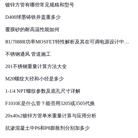
镀锌方管有哪些常见规格和型号
D400球墨铸铁井盖重多少
覆膜砂的耐高温性能如何
RU7088R功率MOSFET特性解析及其在可调电源设计中的
实践
不锈钢通风 管道施工
201不锈钢重量计算方法大全
M20螺纹大径和小径是多少
1-1/4 NPT螺纹参数及底孔尺寸详解
F1010E是什么管？能否用3205或3505代换
20x40x2镀锌方管单米重量计算与应用分析
抗渗混凝土中P6和P8膨胀剂分别加多少