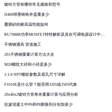
镀锌方管有哪些常见规格和型号
D400球墨铸铁井盖重多少
覆膜砂的耐高温性能如何
RU7088R功率MOSFET特性解析及其在可调电源设计中的
实践
不锈钢通风 管道施工
201不锈钢重量计算方法大全
M20螺纹大径和小径是多少
1-1/4 NPT螺纹参数及底孔尺寸详解
F1010E是什么管？能否用3205或3505代换
20x40x2镀锌方管单米重量计算与应用分析
抗渗混凝土中P6和P8膨胀剂分别加多少