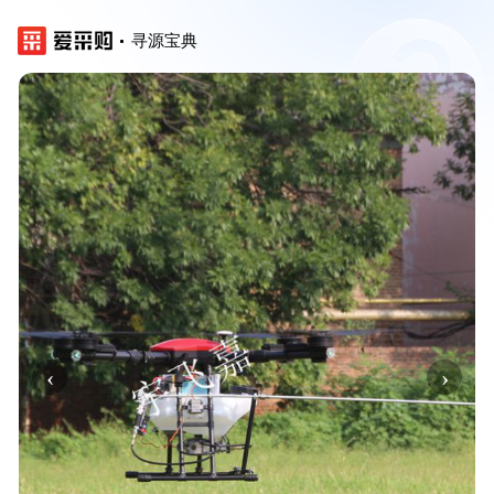
寻源宝典
‹
›