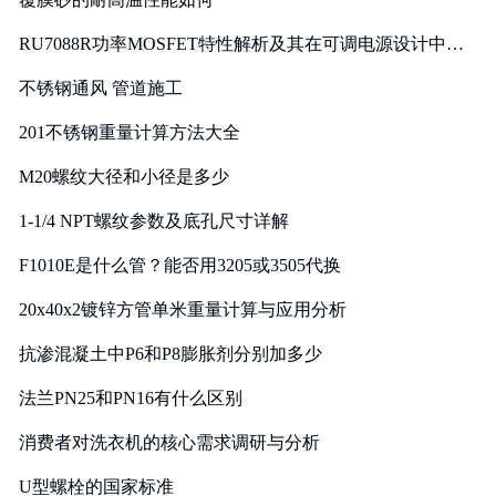
RU7088R功率MOSFET特性解析及其在可调电源设计中的
实践
不锈钢通风 管道施工
201不锈钢重量计算方法大全
M20螺纹大径和小径是多少
1-1/4 NPT螺纹参数及底孔尺寸详解
F1010E是什么管？能否用3205或3505代换
20x40x2镀锌方管单米重量计算与应用分析
抗渗混凝土中P6和P8膨胀剂分别加多少
法兰PN25和PN16有什么区别
消费者对洗衣机的核心需求调研与分析
U型螺栓的国家标准