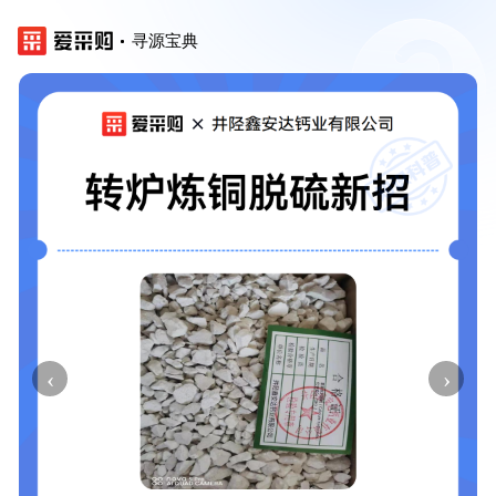
寻源宝典
‹
›