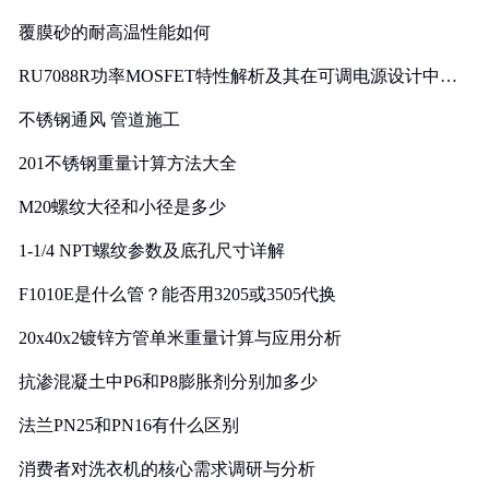
覆膜砂的耐高温性能如何
RU7088R功率MOSFET特性解析及其在可调电源设计中的
实践
不锈钢通风 管道施工
201不锈钢重量计算方法大全
M20螺纹大径和小径是多少
1-1/4 NPT螺纹参数及底孔尺寸详解
F1010E是什么管？能否用3205或3505代换
20x40x2镀锌方管单米重量计算与应用分析
抗渗混凝土中P6和P8膨胀剂分别加多少
法兰PN25和PN16有什么区别
消费者对洗衣机的核心需求调研与分析