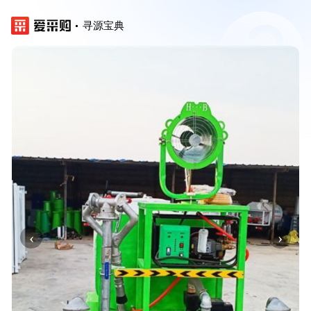
寻源宝典
‹
›