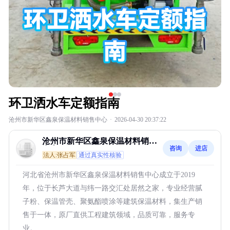
环卫洒水车定额指南
沧州市新华区鑫泉保温材料销售中心
·
2026-04-30 20:37:22
沧州市新华区鑫泉保温材料销售
咨询
进店
中心
法人:张占军
通过真实性核验
河北省沧州市新华区鑫泉保温材料销售中心成立于2019
年，位于长芦大道与纬一路交汇处居然之家，专业经营腻
子粉、保温管壳、聚氨酯喷涂等建筑保温材料，集生产销
售于一体，原厂直供工程建筑领域，品质可靠，服务专
业。