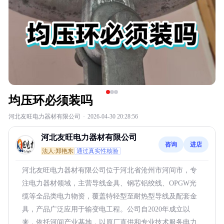
均压环必须装吗
河北友旺电力器材有限公司
·
2026-04-30 20:28:56
河北友旺电力器材有限公司
咨询
进店
法人:郑艳东
通过真实性核验
河北友旺电力器材有限公司位于河北省沧州市河间市，专
注电力器材领域，主营导线金具、钢芯铝绞线、OPGW光
缆等全品类电力物资，覆盖特轻型至耐热型导线及配套金
具，产品广泛应用于输变电工程。公司自2020年成立以
来，依托河间产业基地，以原厂直供和专业技术服务电力