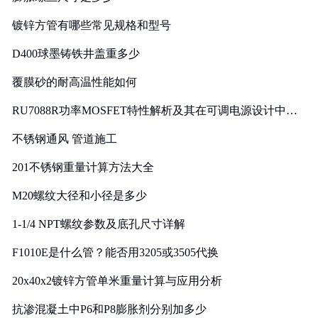
镀锌方管有哪些常见规格和型号
D400球墨铸铁井盖重多少
覆膜砂的耐高温性能如何
RU7088R功率MOSFET特性解析及其在可调电源设计中的
实践
不锈钢通风 管道施工
201不锈钢重量计算方法大全
M20螺纹大径和小径是多少
1-1/4 NPT螺纹参数及底孔尺寸详解
F1010E是什么管？能否用3205或3505代换
20x40x2镀锌方管单米重量计算与应用分析
抗渗混凝土中P6和P8膨胀剂分别加多少