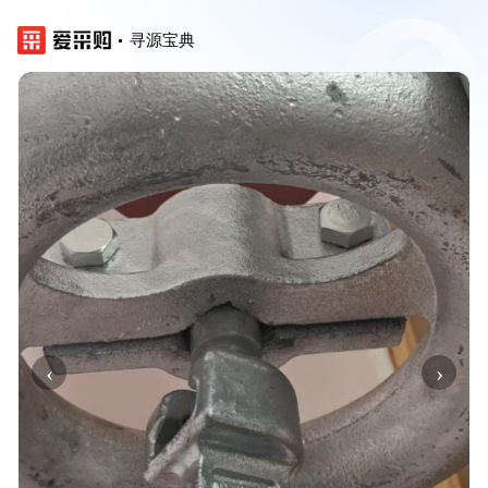
寻源宝典
‹
›