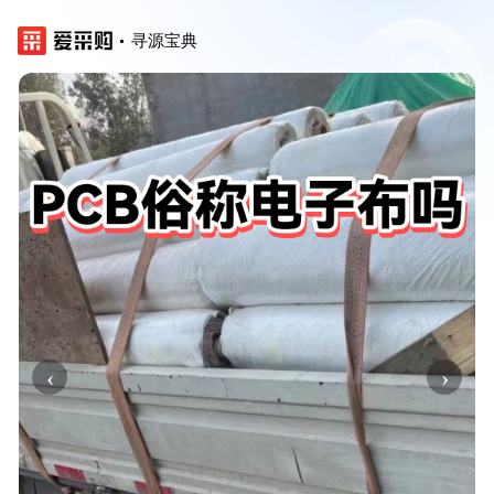
寻源宝典
‹
›