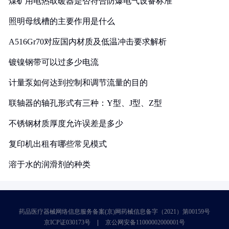
煤矿用电热取暖器是否符合防爆电气设备标准
照明母线槽的主要作用是什么
A516Gr70对应国内材质及低温冲击要求解析
镀镍钢带可以过多少电流
计量泵如何达到控制和调节流量的目的
联轴器的轴孔形式有三种：Y型、J型、Z型
不锈钢材质厚度允许误差是多少
复印机出租有哪些常见模式
溶于水的润滑剂的种类
药品医疗器械网络信息服务备案(京)网药械信息备字（2021）第00159号
京ICP证030173号
京公网安备11000002000001号