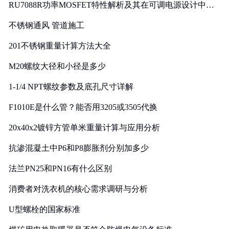
RU7088R功率MOSFET特性解析及其在可调电源设计中的
实践
不锈钢通风 管道施工
201不锈钢重量计算方法大全
M20螺纹大径和小径是多少
1-1/4 NPT螺纹参数及底孔尺寸详解
F1010E是什么管？能否用3205或3505代换
20x40x2镀锌方管单米重量计算与应用分析
抗渗混凝土中P6和P8膨胀剂分别加多少
法兰PN25和PN16有什么区别
消费者对洗衣机的核心需求调研与分析
U型螺栓的国家标准