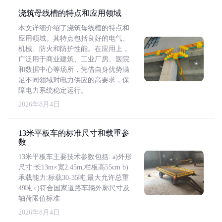
浇筑母线槽的特点和应用领域
本文详细介绍了浇筑母线槽的特点和
应用领域。其特点包括良好的电气、
机械、防火和防护性能。在应用上，
广泛用于商业建筑、工业厂房、医院
和数据中心等场所，凭借自身优势满
足不同领域对电力供应的高要求，保
障电力系统稳定运行。
2026年8月4日
13米平板车的标准尺寸和载重参
数
13米平板车主要技术参数包括: a)外形
尺寸:长13m×宽2.45m,栏板高55cm b)
承载能力:标载30-35吨,最大允许总重
49吨 c)符合国家道路车辆外廓尺寸及
轴荷限值标准
2026年8月4日