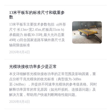
13米平板车的标准尺寸和载重参
数
13米平板车主要技术参数包括: a)外形
尺寸:长13m×宽2.45m,栏板高55cm b)
承载能力:标载30-35吨,最大允许总重
49吨 c)符合国家道路车辆外廓尺寸及
轴荷限值标准
2026年8月4日
光模块接收功率多少是正常
本文详细解答光模块接收功率的正常范围及影响因素，重
点分析千兆光模块的收光标准（典型值为-3dBm
至-24dBm），并提供不同速率光模块的参考值表格。同时
解释功率异常的常见原因（如光纤损耗、连接器问题）及
解决方案，帮助用户快速判断网络性能问题。
2026年8月4日