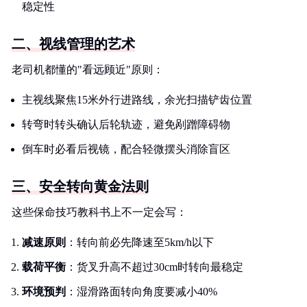
稳定性
二、视线管理的艺术
老司机都懂的"看远顾近"原则：
主视线聚焦15米外行进路线，余光扫描铲齿位置
转弯时转头确认后轮轨迹，避免剐蹭障碍物
倒车时必看后视镜，配合轻微摆头消除盲区
三、安全转向黄金法则
这些保命技巧教科书上不一定会写：
减速原则
：转向前必先降速至5km/h以下
载荷平衡
：货叉升高不超过30cm时转向最稳定
环境预判
：湿滑路面转向角度要减小40%