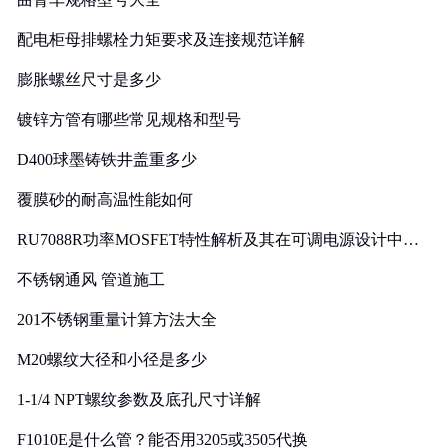
配电柜母排螺栓力矩要求及连接规范详解
膨胀螺丝尺寸是多少
镀锌方管有哪些常见规格和型号
D400球墨铸铁井盖重多少
覆膜砂的耐高温性能如何
RU7088R功率MOSFET特性解析及其在可调电源设计中的
实践
不锈钢通风 管道施工
201不锈钢重量计算方法大全
M20螺纹大径和小径是多少
1-1/4 NPT螺纹参数及底孔尺寸详解
F1010E是什么管？能否用3205或3505代换