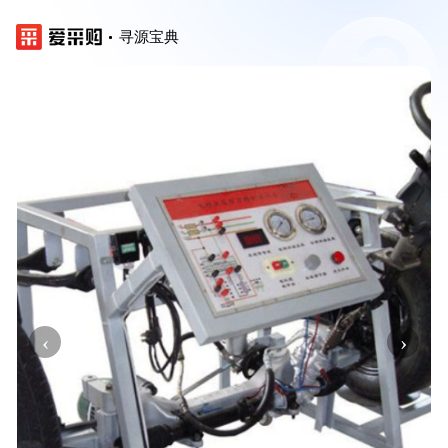
寻源宝典
‹
›