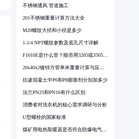
不锈钢通风 管道施工
201不锈钢重量计算方法大全
M20螺纹大径和小径是多少
1-1/4 NPT螺纹参数及底孔尺寸详解
F1010E是什么管？能否用3205或3505代
换
20x40x2镀锌方管单米重量计算与应用
分析
抗渗混凝土中P6和P8膨胀剂分别加多少
法兰PN25和PN16有什么区别
消费者对洗衣机的核心需求调研与分析
U型螺栓的国家标准
煤矿用电热取暖器是否符合防爆电气设
备标准