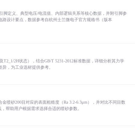
括各引脚定义、典型电压/电流值、内部逻辑关系等核心数据，并附引脚参
电路设计要点，数据参考自杭州士兰微电子官方规格书（版本
_1/2H状态），结合GB/T 5231-2012标准数据，详细分析其力学
差异，为工业选材提供参考。
砂200目对应的表面粗糙度（Ra 3.2-6.3μm），并对比不同目数
业实践，帮助用户根据需求选择合适的喷砂参数。