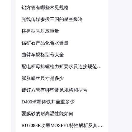
铝方管有哪些常见规格
光线传媒参投三国的星空爆冷
横担型号对应重量
锰矿石产品化合水含量
曲臂车规格型号大全
配电柜母排螺栓力矩要求及连接规范详
解
膨胀螺丝尺寸是多少
镀锌方管有哪些常见规格和型号
D400球墨铸铁井盖重多少
覆膜砂的耐高温性能如何
RU7088R功率MOSFET特性解析及其在
可调电源设计中的实践