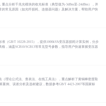
点分析千兆光模块的收光标准（典型值为-3dBm至-24dBm），并
常的常见原因（如光纤损耗、连接器问题）及解决方案，帮助用户快
/T 10228-2015），提供1000kVA变压器损耗计算实例，分步
，涵盖SCB10/SCB13等常见型号参数，指导用户快速掌握变压器
法（理论公式法、查表法、在线工具法），重点解析了黄铜棒密度取
计算案例、误差分析及选材建议，数据参考GB/T 4423-2007等国家标