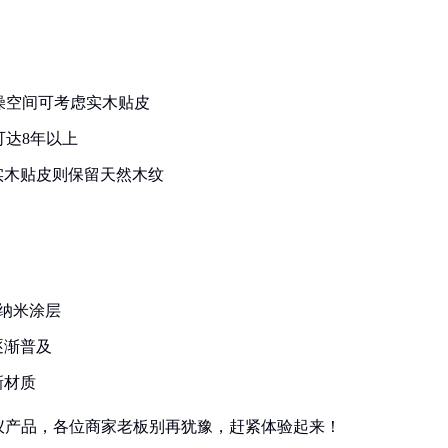
干燥空间可考虑实木贴皮
可达8年以上
实木贴皮则保留天然木纹
+纳米涂层
逐渐普及
新材质
仪产品，各位商家老板别再犹豫，赶紧体验起来！