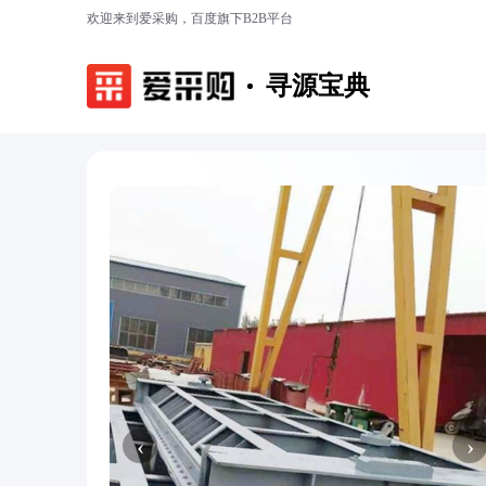
欢迎来到爱采购，百度旗下B2B平台
寻源宝典
‹
›