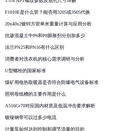
1-1/4 NPT螺纹参数及底孔尺寸详解
F1010E是什么管？能否用3205或3505代换
20x40x2镀锌方管单米重量计算与应用分析
抗渗混凝土中P6和P8膨胀剂分别加多少
法兰PN25和PN16有什么区别
消费者对洗衣机的核心需求调研与分析
U型螺栓的国家标准
煤矿用电热取暖器是否符合防爆电气设备标准
照明母线槽的主要作用是什么
A516Gr70对应国内材质及低温冲击要求解析
镀镍钢带可以过多少电流
计量泵如何达到控制和调节流量的目的