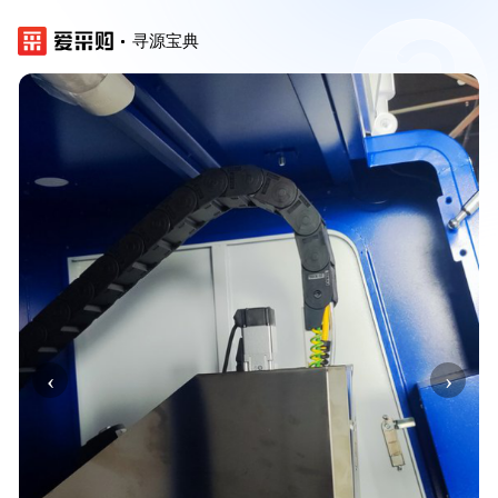
寻源宝典
‹
›