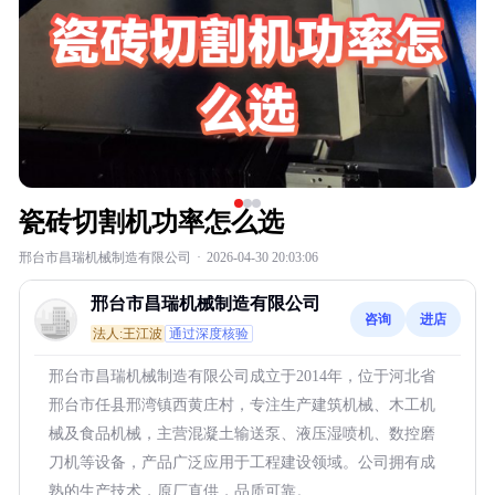
瓷砖切割机功率怎么选
邢台市昌瑞机械制造有限公司
·
2026-04-30 20:03:06
邢台市昌瑞机械制造有限公司
咨询
进店
法人:王江波
通过深度核验
邢台市昌瑞机械制造有限公司成立于2014年，位于河北省
邢台市任县邢湾镇西黄庄村，专注生产建筑机械、木工机
械及食品机械，主营混凝土输送泵、液压湿喷机、数控磨
刀机等设备，产品广泛应用于工程建设领域。公司拥有成
熟的生产技术，原厂直供，品质可靠。