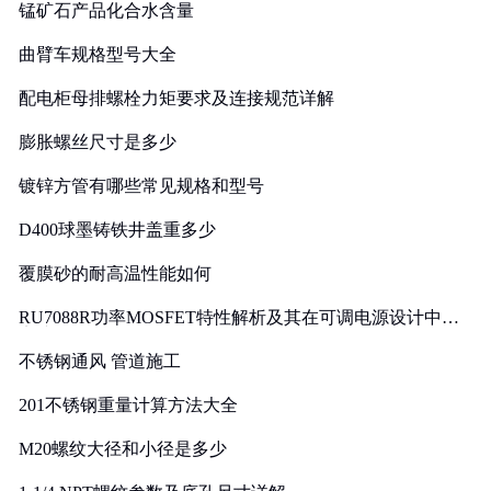
锰矿石产品化合水含量
曲臂车规格型号大全
配电柜母排螺栓力矩要求及连接规范详解
膨胀螺丝尺寸是多少
镀锌方管有哪些常见规格和型号
D400球墨铸铁井盖重多少
覆膜砂的耐高温性能如何
RU7088R功率MOSFET特性解析及其在可调电源设计中的
实践
不锈钢通风 管道施工
201不锈钢重量计算方法大全
M20螺纹大径和小径是多少