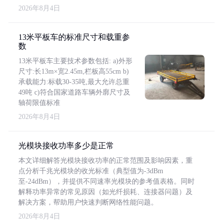
2026年8月4日
13米平板车的标准尺寸和载重参
数
13米平板车主要技术参数包括: a)外形
尺寸:长13m×宽2.45m,栏板高55cm b)
承载能力:标载30-35吨,最大允许总重
49吨 c)符合国家道路车辆外廓尺寸及
轴荷限值标准
2026年8月4日
光模块接收功率多少是正常
本文详细解答光模块接收功率的正常范围及影响因素，重
点分析千兆光模块的收光标准（典型值为-3dBm
至-24dBm），并提供不同速率光模块的参考值表格。同时
解释功率异常的常见原因（如光纤损耗、连接器问题）及
解决方案，帮助用户快速判断网络性能问题。
2026年8月4日