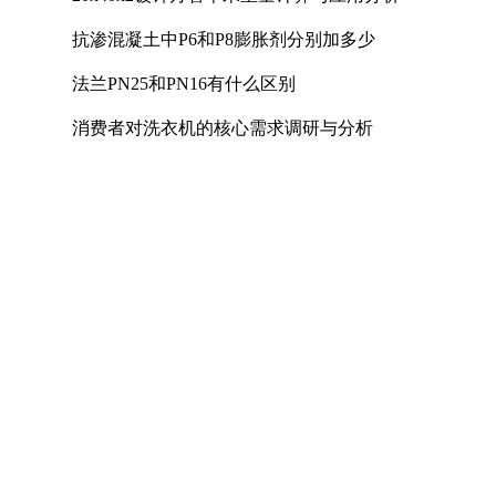
抗渗混凝土中P6和P8膨胀剂分别加多少
法兰PN25和PN16有什么区别
消费者对洗衣机的核心需求调研与分析
U型螺栓的国家标准
煤矿用电热取暖器是否符合防爆电气设备标准
照明母线槽的主要作用是什么
A516Gr70对应国内材质及低温冲击要求解析
镀镍钢带可以过多少电流
计量泵如何达到控制和调节流量的目的
联轴器的轴孔形式有三种：Y型、J型、Z型
不锈钢材质厚度允许误差是多少