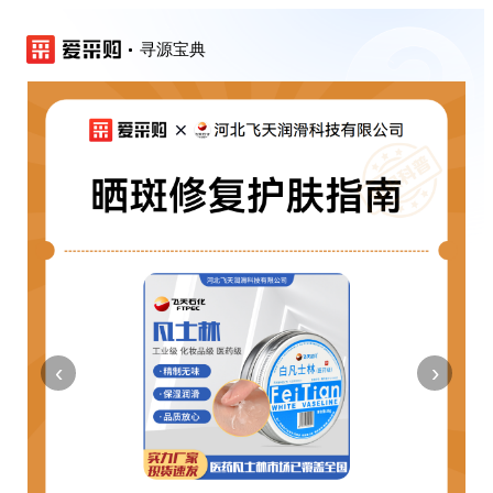
寻源宝典
‹
›