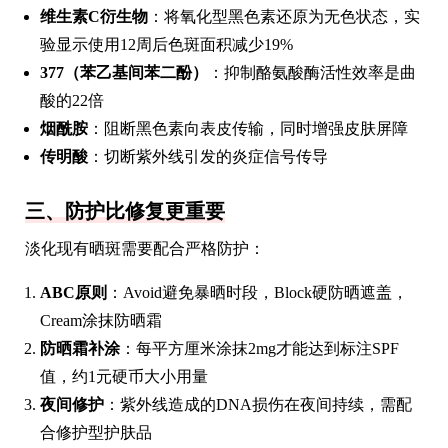
维生素C衍生物
：将氧化型黑色素还原为无色状态，实
验显示使用12周后色斑面积减少19%
377（苯乙基间苯二酚）
：抑制酪氨酸酶活性效率是曲
酸的22倍
烟酰胺
：阻断黑色素向表皮传输，同时增强皮肤屏障
传明酸
：切断紫外线引发的炎症信号传导
三、防护比修复更重要
淡化现有晒斑需要配合严格防护：
ABC原则
：Avoid避免暴晒时段，Block硬防晒遮盖，
Cream涂抹防晒霜
防晒霜补涂
：每平方厘米涂抹2mg才能达到标注SPF
值，约1元硬币大小用量
夜间修护
：紫外线造成的DNA损伤在夜间持续，需配
合修护型护肤品