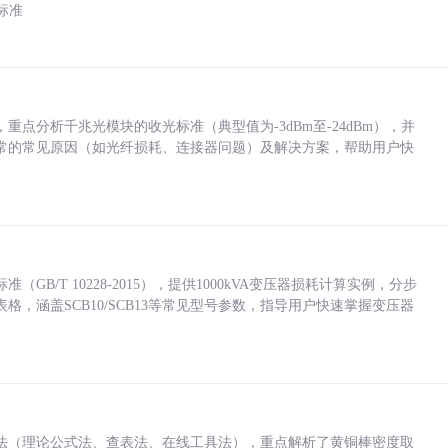
标准
点分析千兆光模块的收光标准（典型值为-3dBm至-24dBm），并
常的常见原因（如光纤损耗、连接器问题）及解决方案，帮助用户快
/T 10228-2015），提供1000kVA变压器损耗计算实例，分步
，涵盖SCB10/SCB13等常见型号参数，指导用户快速掌握变压器
法（理论公式法、查表法、在线工具法），重点解析了黄铜棒密度取