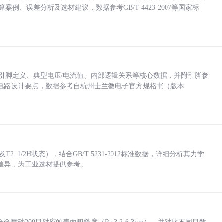
计算案例、误差分析及选材建议，数据参考GB/T 4423-2007等国家标
括各引脚定义、典型电压/电流值、内部逻辑关系等核心数据，并附引脚参
电路设计要点，数据参考自杭州士兰微电子官方规格书（版本
_1/2H状态），结合GB/T 5231-2012标准数据，详细分析其力学
差异，为工业选材提供参考。
砂200目对应的表面粗糙度（Ra 3.2-6.3μm），并对比不同目数