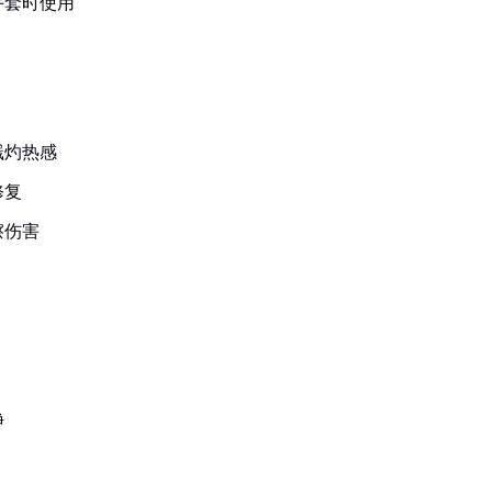
手套时使用
溅灼热感
修复
擦伤害
净