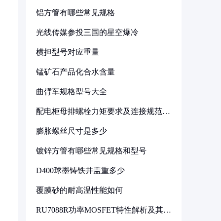
铝方管有哪些常见规格
光线传媒参投三国的星空爆冷
横担型号对应重量
锰矿石产品化合水含量
曲臂车规格型号大全
配电柜母排螺栓力矩要求及连接规范详
解
膨胀螺丝尺寸是多少
镀锌方管有哪些常见规格和型号
D400球墨铸铁井盖重多少
覆膜砂的耐高温性能如何
RU7088R功率MOSFET特性解析及其在
可调电源设计中的实践