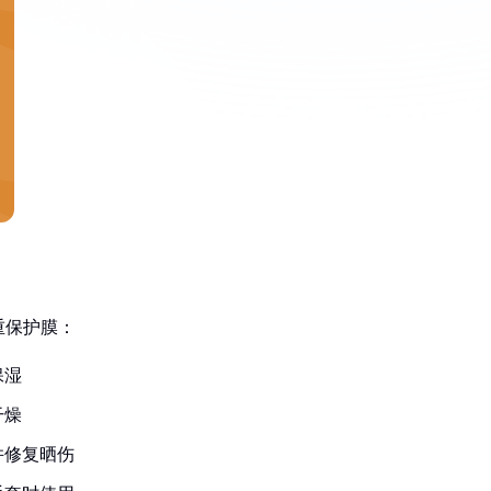
重保护膜：
保湿
干燥
并修复晒伤