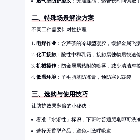
透气型防护凝胶
：无油腻感，适合长时间佩戴
二、特殊场景解决方案
不同工种需要针对性护理：
电焊作业
：含芦荟的冷却型凝胶，缓解金属飞
化工接触
：酸性中和乳霜，接触腐蚀物后快速
机械操作
：防金属屑粘附的喷雾，减少清洁摩
低温环境
：羊毛脂基防冻膏，预防寒风皲裂
三、选购与使用技巧
让防护效果翻倍的小秘诀：
看准「水溶性」标识，下班时普通肥皂即可洗
选择无香型产品，避免刺激呼吸道