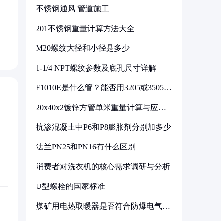
不锈钢通风 管道施工
201不锈钢重量计算方法大全
M20螺纹大径和小径是多少
1-1/4 NPT螺纹参数及底孔尺寸详解
F1010E是什么管？能否用3205或3505代
换
20x40x2镀锌方管单米重量计算与应用
分析
抗渗混凝土中P6和P8膨胀剂分别加多少
法兰PN25和PN16有什么区别
消费者对洗衣机的核心需求调研与分析
U型螺栓的国家标准
煤矿用电热取暖器是否符合防爆电气设
备标准