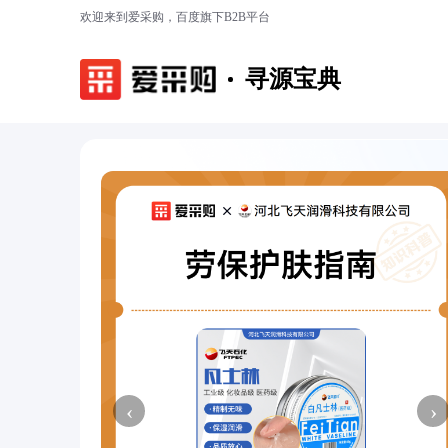
欢迎来到爱采购，百度旗下B2B平台
寻源宝典
‹
›