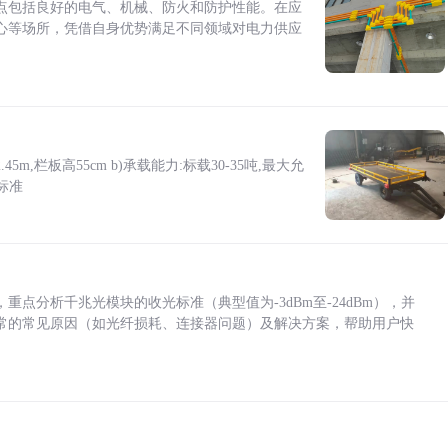
点包括良好的电气、机械、防火和防护性能。在应
心等场所，凭借自身优势满足不同领域对电力供应
5m,栏板高55cm b)承载能力:标载30-35吨,最大允
标准
点分析千兆光模块的收光标准（典型值为-3dBm至-24dBm），并
常的常见原因（如光纤损耗、连接器问题）及解决方案，帮助用户快