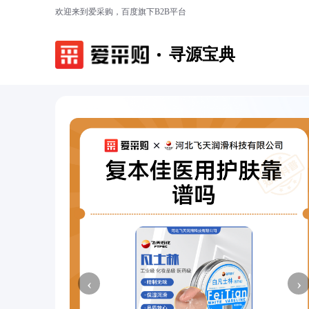
欢迎来到爱采购，百度旗下B2B平台
寻源宝典
‹
›