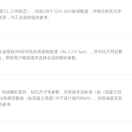
_1/2H状态），结合GB/T 5231-2012标准数据，详细分析其力学
差异，为工业选材提供参考。
砂200目对应的表面粗糙度（Ra 3.2-6.3μm），并对比不同目数
业实践，帮助用户根据需求选择合适的喷砂参数。
力，包括螺杆直径、钻孔尺寸等参数，并依据专业标准（如《混凝土结
方法和典型数值（如混凝土强度C30下设计值约80kN）。内容涵盖安装
员参考。