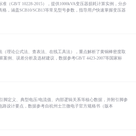
/T 10228-2015），提供1000kVA变压器损耗计算实例，分步
，涵盖SCB10/SCB13等常见型号参数，指导用户快速掌握变压器
法（理论公式法、查表法、在线工具法），重点解析了黄铜棒密度取
计算案例、误差分析及选材建议，数据参考GB/T 4423-2007等国家标
括各引脚定义、典型电压/电流值、内部逻辑关系等核心数据，并附引脚参
电路设计要点，数据参考自杭州士兰微电子官方规格书（版本