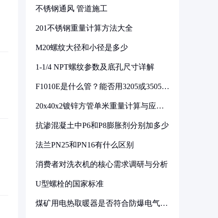
不锈钢通风 管道施工
201不锈钢重量计算方法大全
M20螺纹大径和小径是多少
1-1/4 NPT螺纹参数及底孔尺寸详解
F1010E是什么管？能否用3205或3505代
换
20x40x2镀锌方管单米重量计算与应用
分析
抗渗混凝土中P6和P8膨胀剂分别加多少
法兰PN25和PN16有什么区别
消费者对洗衣机的核心需求调研与分析
U型螺栓的国家标准
煤矿用电热取暖器是否符合防爆电气设
备标准