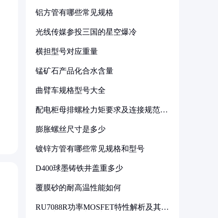
铝方管有哪些常见规格
光线传媒参投三国的星空爆冷
横担型号对应重量
锰矿石产品化合水含量
曲臂车规格型号大全
配电柜母排螺栓力矩要求及连接规范详
解
膨胀螺丝尺寸是多少
镀锌方管有哪些常见规格和型号
D400球墨铸铁井盖重多少
覆膜砂的耐高温性能如何
RU7088R功率MOSFET特性解析及其在
可调电源设计中的实践